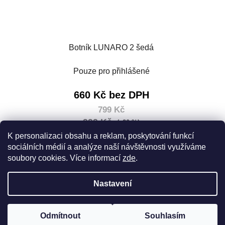
Botník LUNARO 2 šedá
Pouze pro přihlášené
660 Kč bez DPH
799 Kč
999 Kč
(–20 %)
Měrná
799 Kč / 1 ks
K personalizaci obsahu a reklam, poskytování funkcí
cena:
sociálních médií a analýze naší návštěvnosti využíváme
soubory cookies. Více informací
zde
.
DETAIL
Nastavení
Z
Vytvořil Shoptet
á
Odmítnout
Souhlasím
Copyright 2026
House 5
. Všechna práva vyhrazena.