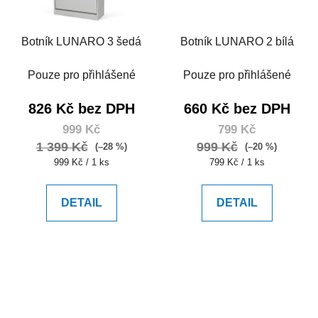
Botník LUNARO 3 šedá
Botník LUNARO 2 bílá
Pouze pro přihlášené
Pouze pro přihlášené
826 Kč bez DPH
660 Kč bez DPH
999 Kč
799 Kč
1 399 Kč
999 Kč
(–28 %)
(–20 %)
Měrná
Měrná
999 Kč / 1 ks
799 Kč / 1 ks
cena:
cena:
DETAIL
DETAIL