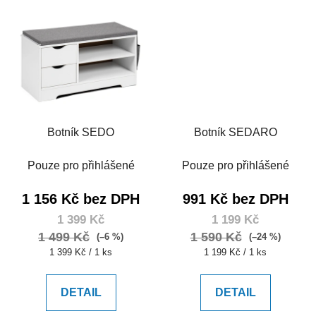
Botník SEDO
Botník SEDARO
Pouze pro přihlášené
Pouze pro přihlášené
1 156 Kč bez DPH
991 Kč bez DPH
1 399 Kč
1 199 Kč
1 499 Kč
1 590 Kč
(–6 %)
(–24 %)
Měrná
Měrná
1 399 Kč / 1 ks
1 199 Kč / 1 ks
cena:
cena:
DETAIL
DETAIL