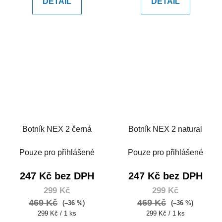
DETAIL
DETAIL
Botník NEX 2 černá
Botník NEX 2 natural
Pouze pro přihlášené
Pouze pro přihlášené
247 Kč bez DPH
247 Kč bez DPH
299 Kč
299 Kč
469 Kč
469 Kč
(–36 %)
(–36 %)
Měrná
Měrná
299 Kč / 1 ks
299 Kč / 1 ks
cena:
cena: