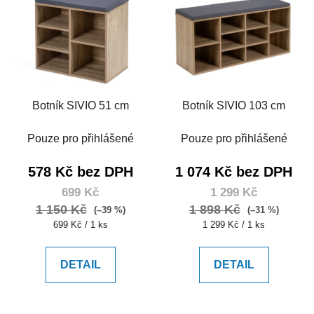
Botník SIVIO 51 cm
Botník SIVIO 103 cm
Pouze pro přihlášené
Pouze pro přihlášené
578 Kč bez DPH
1 074 Kč bez DPH
699 Kč
1 299 Kč
1 150 Kč
1 898 Kč
(–39 %)
(–31 %)
Měrná
Měrná
699 Kč / 1 ks
1 299 Kč / 1 ks
cena:
cena:
DETAIL
DETAIL