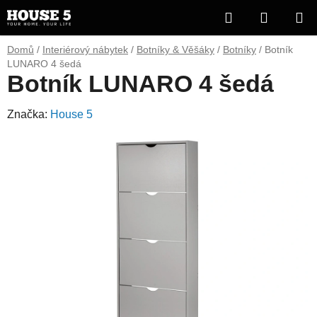
Přejít
Hledat
NÁKUP
na
obsah
KOŠÍK
Domů
/
Interiérový nábytek
/
Botníky & Věšáky
/
Botníky
/
Botník
LUNARO 4 šedá
Botník LUNARO 4 šedá
Značka:
House 5