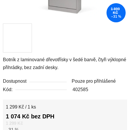
1 899
KČ
–31 %
Botník z laminované dřevotřísky v šedé barvě, čtyři výklopné
přihrádky, bez zadní desky.
Dostupnost
Pouze pro přihlášené
Kód:
402585
Měrná cena:
1 299 Kč / 1 ks
1 074 Kč bez DPH
1 299 Kč
–31 %