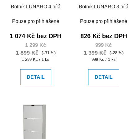
Botník LUNARO 4 bílá
Botník LUNARO 3 bílá
Pouze pro přihlášené
Pouze pro přihlášené
1 074 Kč bez DPH
826 Kč bez DPH
1 299 Kč
999 Kč
1 899 Kč
1 399 Kč
(–31 %)
(–28 %)
Měrná
Měrná
1 299 Kč / 1 ks
999 Kč / 1 ks
cena:
cena:
DETAIL
DETAIL