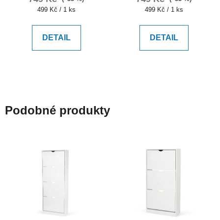
Měrná
Měrná
499 Kč / 1 ks
499 Kč / 1 ks
cena:
cena:
DETAIL
DETAIL
Podobné produkty