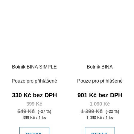
Botník BINA SIMPLE
Botník BINA
Pouze pro přihlášené
Pouze pro přihlášené
330 Kč bez DPH
901 Kč bez DPH
399 Kč
1 090 Kč
549 Kč
1 399 Kč
(–27 %)
(–22 %)
Měrná
Měrná
399 Kč / 1 ks
1 090 Kč / 1 ks
cena:
cena: