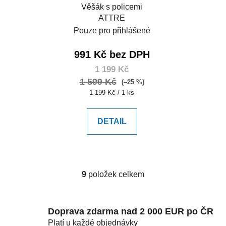
Věšák s policemi
ATTRE
Pouze pro přihlášené
991 Kč bez DPH
1 199 Kč
1 599 Kč
(–25 %)
Měrná
1 199 Kč / 1 ks
cena:
DETAIL
9
položek celkem
O
v
l
Doprava zdarma nad 2 000 EUR po ČR
á
d
Platí u každé objednávky