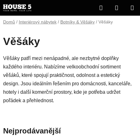
Přejít
Hledat
NÁKUP
na
obsah
KOŠÍK
Domů
/
Interiérový nábytek
/
Botníky & Věšáky
/
Věšáky
Věšáky
Věšáky patří mezi nenápadné, ale nezbytné doplňky
každého interiéru. Nabízíme velkoobchodní sortiment
věšáků, které spojují praktičnost, odolnost a estetický
design. Jsou ideálním řešením pro domácnosti, kanceláře,
hotely i další komerční prostory, kde je potřeba udržet
pořádek a přehlednost.
Nejprodávanější