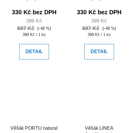
330 Kč bez DPH
330 Kč bez DPH
399 Kč
399 Kč
697 Kč
697 Kč
(–42 %)
(–42 %)
Měrná
Měrná
399 Kč / 1 ks
399 Kč / 1 ks
cena:
cena:
DETAIL
DETAIL
Věšák PORTU natural
Věšák LINEA