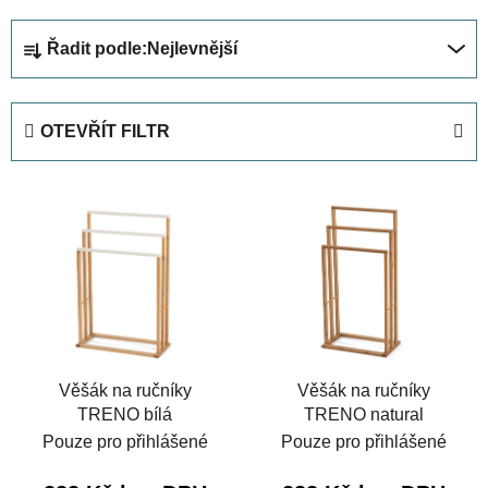
Ř
Řadit podle:
Nejlevnější
a
z
e
OTEVŘÍT FILTR
n
í
V
p
ý
r
p
o
i
d
s
u
p
k
r
t
Věšák na ručníky
Věšák na ručníky
o
ů
TRENO bílá
TRENO natural
d
Pouze pro přihlášené
Pouze pro přihlášené
u
k