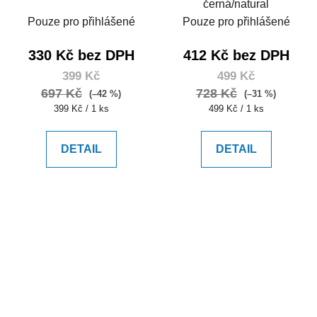
černá/natural
Pouze pro přihlášené
Pouze pro přihlášené
330 Kč bez DPH
412 Kč bez DPH
399 Kč
499 Kč
697 Kč
728 Kč
(–42 %)
(–31 %)
Měrná
Měrná
399 Kč / 1 ks
499 Kč / 1 ks
cena:
cena:
DETAIL
DETAIL