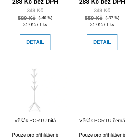
288 Kč bez DPH
288 Kč bez DPH
t
349 Kč
349 Kč
ů
589 Kč
559 Kč
(–40 %)
(–37 %)
Měrná
Měrná
349 Kč / 1 ks
349 Kč / 1 ks
cena:
cena:
DETAIL
DETAIL
Věšák PORTU bílá
Věšák PORTU černá
Pouze pro přihlášené
Pouze pro přihlášené