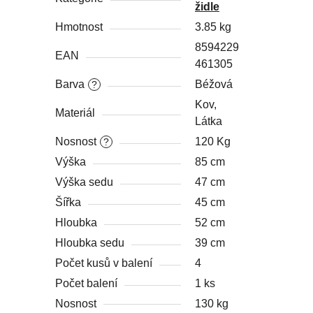
židle
Hmotnost
3.85 kg
8594229
EAN
461305
Barva
Béžová
?
Kov,
Materiál
Látka
Nosnost
120 Kg
?
Výška
85 cm
Výška sedu
47 cm
Šířka
45 cm
Hloubka
52 cm
Hloubka sedu
39 cm
Počet kusů v balení
4
Počet balení
1 ks
Nosnost
130 kg