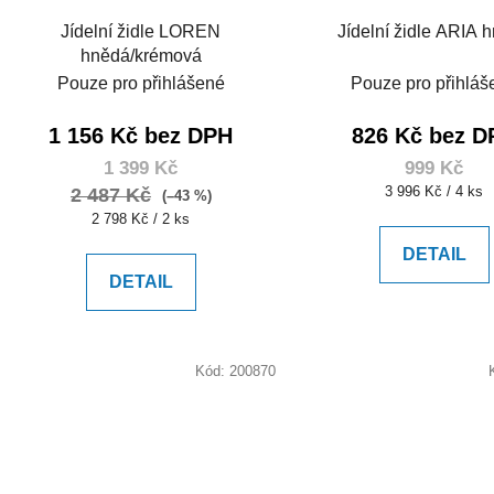
Jídelní židle LOREN
Jídelní židle ARIA 
hnědá/krémová
Pouze pro přihlášené
Pouze pro přihláš
1 156 Kč bez DPH
826 Kč bez D
1 399 Kč
999 Kč
Měrná
3 996 Kč / 4 ks
2 487 Kč
(–43 %)
cena:
Měrná
2 798 Kč / 2 ks
cena:
DETAIL
DETAIL
Kód:
200870