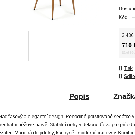
Dostup
Kód:
Měrná
3 436 
710 
859 K
Tisk
Sdíle
Popis
Značk
Nadčasový a elegantní design. Pohodlné polstrované sedátko v
neutrální béžové barvě. Stabilní nohy v dekoru dřeva pro přírodn
vzhled. Vhodná do jídelny, kuchyně i moderní pracovny. Kombi