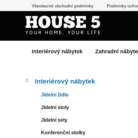
Přejít
Všeobecné obchodní podmínky
Podmínky ochra
na
obsah
Interiérový nábytek
Zahradní nábyt
P
K
Přeskočit
Interiérový nábytek
a
kategorie
o
t
s
Jídelní židle
e
t
g
Jídelní stoly
r
o
a
r
Jídelní sety
i
n
e
n
Konferenční stolky