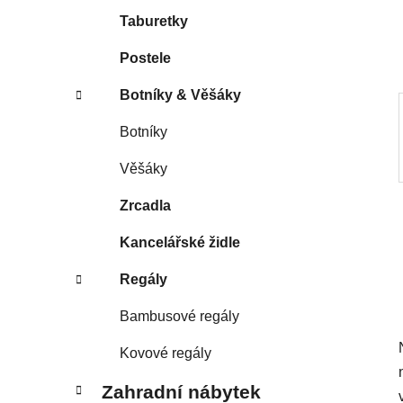
í
Taburetky
p
a
Postele
n
Botníky & Věšáky
e
l
Botníky
Věšáky
Zrcadla
Kancelářské židle
Regály
Bambusové regály
Kovové regály
Zahradní nábytek