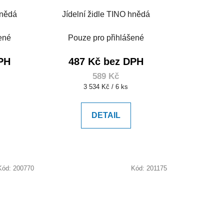
hnědá
Jídelní židle TINO hnědá
ené
Pouze pro přihlášené
PH
487 Kč bez DPH
589 Kč
Měrná
3 534 Kč / 6 ks
cena:
DETAIL
Kód:
200770
Kód:
201175