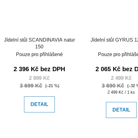
Jídelní stůl SCANDINAVIA natur
Jídelní stůl GYRUS 1
150
Pouze pro přihlášené
Pouze pro přihláš
2 396 Kč bez DPH
2 065 Kč bez 
2 899 Kč
2 499 Kč
3 699 Kč
3 690 Kč
(–21 %)
(–32 
Měrná
2 499 Kč / 1 ks
cena:
DETAIL
DETAIL