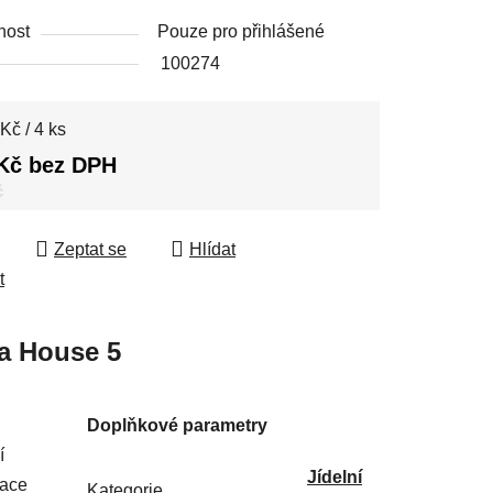
nost
Pouze pro přihlášené
100274
 cena:
Kč / 4 ks
Kč bez DPH
č
Zeptat se
Hlídat
t
a
House 5
Doplňkové parametry
í
Jídelní
nace
Kategorie