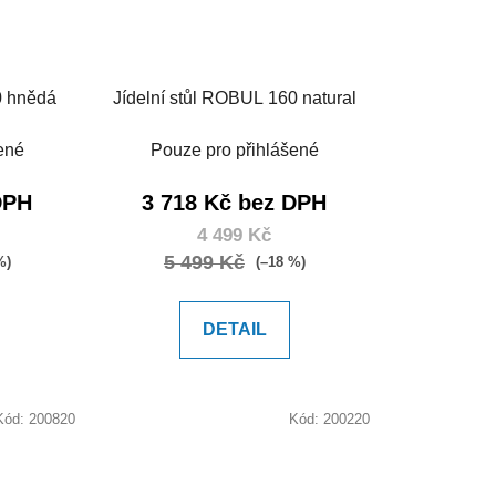
0 hnědá
Jídelní stůl ROBUL 160 natural
ené
Pouze pro přihlášené
DPH
3 718 Kč bez DPH
4 499 Kč
5 499 Kč
%)
(–18 %)
DETAIL
Kód:
200820
Kód:
200220