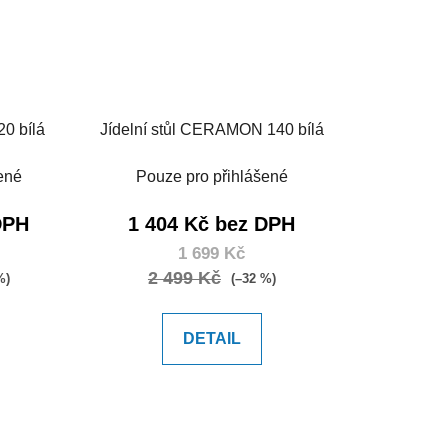
20 bílá
Jídelní stůl CERAMON 140 bílá
ené
Pouze pro přihlášené
DPH
1 404 Kč bez DPH
1 699 Kč
2 499 Kč
%)
(–32 %)
DETAIL