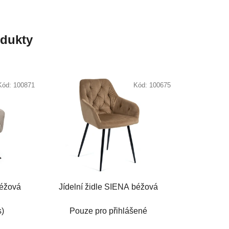
odukty
Kód:
100871
Kód:
100675
béžová
Jídelní židle SIENA béžová
s)
Pouze pro přihlášené