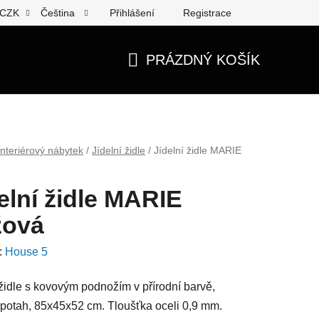
Přihlášení
Registrace
CZK
Čeština
PRÁZDNÝ KOŠÍK
NÁKUPNÍ
KOŠÍK
Interiérový nábytek
/
Jídelní židle
/
Jídelní židle MARIE
elní židle MARIE
žová
:
House 5
 židle s kovovým podnožím v přírodní barvě,
 potah, 85x45x52 cm. Tloušťka oceli 0,9 mm.