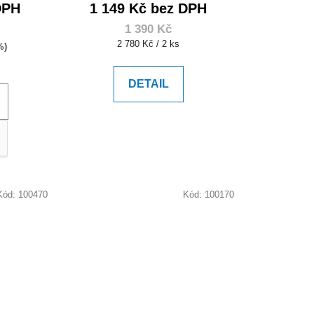
DPH
1 149 Kč bez DPH
1 390 Kč
Měrná
2 780 Kč / 2 ks
%)
cena:
DETAIL
Kód:
100470
Kód:
100170