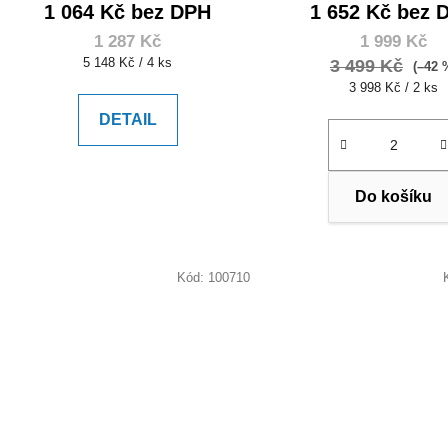
1 064 Kč bez DPH
1 652 Kč bez 
1 287 Kč
1 999 Kč
Měrná
5 148 Kč / 4 ks
3 499 Kč
(–42 
cena:
Měrná
3 998 Kč / 2 ks
cena:
DETAIL
Do košíku
Kód:
100710