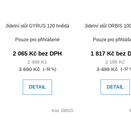
Jídelní stůl GYRUS 120 hnědá
Jídelní stůl ORBIS 10
Pouze pro přihlášené
Pouze pro přihláš
2 065 Kč bez DPH
1 817 Kč bez 
2 499 Kč
2 199 Kč
3 690 Kč
3 499 Kč
(–32 %)
(–37 
DETAIL
DETAIL
Kód:
200520