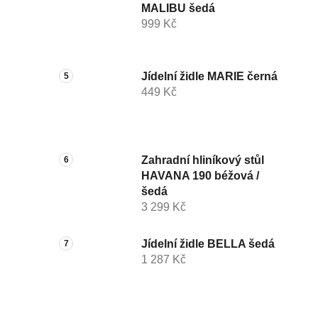
MALIBU šedá
999 Kč
Jídelní židle MARIE černá
449 Kč
Zahradní hliníkový stůl
HAVANA 190 béžová /
šedá
3 299 Kč
Jídelní židle BELLA šedá
1 287 Kč