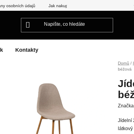
ny osobních údajů
Jak nakupovat
ek
Kontakty
Domů
/
béžová
Jíd
bé
Značka
Jídelní
látkový