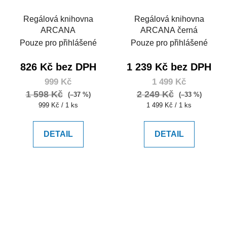
Regálová knihovna
Regálová knihovna
ARCANA
ARCANA černá
Pouze pro přihlášené
Pouze pro přihlášené
826 Kč bez DPH
1 239 Kč bez DPH
999 Kč
1 499 Kč
1 598 Kč
2 249 Kč
(–37 %)
(–33 %)
Měrná
Měrná
999 Kč / 1 ks
1 499 Kč / 1 ks
cena:
cena:
DETAIL
DETAIL