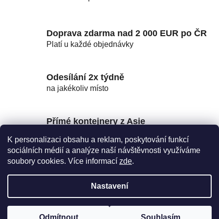
O
v
l
Doprava zdarma nad 2 000 EUR po ČR
á
d
Platí u každé objednávky
a
c
í
Odesílání 2x týdně
p
na jakékoliv místo
r
v
k
Přímé kontejnery z Asie
y
FOB ceny
K personalizaci obsahu a reklam, poskytování funkcí
v
sociálních médií a analýze naší návštěvnosti využíváme
ý
soubory cookies. Více informací
zde
.
p
Sklad v Rudné u Prahy
i
Výdejní sklad
s
Nastavení
u
Z
Vytvořil Shoptet
á
Odmítnout
Souhlasím