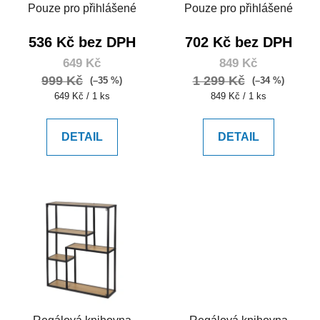
Pouze pro přihlášené
Pouze pro přihlášené
u
k
536 Kč bez DPH
702 Kč bez DPH
t
649 Kč
849 Kč
ů
999 Kč
1 299 Kč
(–35 %)
(–34 %)
Měrná
Měrná
649 Kč / 1 ks
849 Kč / 1 ks
cena:
cena:
DETAIL
DETAIL