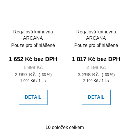
Regálová knihovna
Regálová knihovna
ARCANA
ARCANA
Pouze pro přihlášené
Pouze pro přihlášené
1 652 Kč bez DPH
1 817 Kč bez DPH
1 999 Kč
2 199 Kč
2 997 Kč
3 298 Kč
(–33 %)
(–33 %)
Měrná
Měrná
1 999 Kč / 1 ks
2 199 Kč / 1 ks
cena:
cena:
DETAIL
DETAIL
10
položek celkem