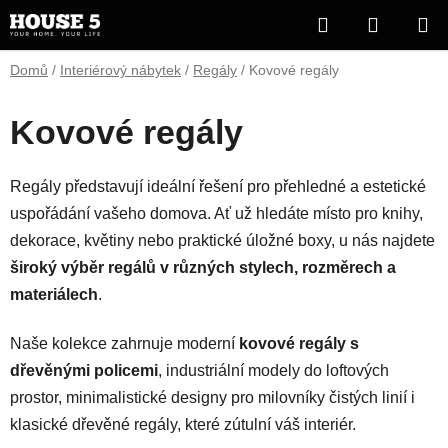
Přejít
Hledat
NÁKUP
na
obsah
KOŠÍK
Domů
/
Interiérový nábytek
/
Regály
/
Kovové regály
Kovové regály
Regály představují ideální řešení pro přehledné a estetické
uspořádání vašeho domova. Ať už hledáte místo pro knihy,
dekorace, květiny nebo praktické úložné boxy, u nás najdete
široký výběr regálů v různých stylech, rozměrech a
materiálech
.
Naše kolekce zahrnuje moderní
kovové regály s
dřevěnými policemi
, industriální modely do loftových
prostor, minimalistické designy pro milovníky čistých linií i
klasické dřevěné regály, které zútulní váš interiér.