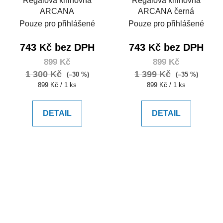
Regálová knihovna
Regálová knihovna
ARCANA
ARCANA černá
Pouze pro přihlášené
Pouze pro přihlášené
743 Kč bez DPH
743 Kč bez DPH
899 Kč
899 Kč
1 300 Kč
1 399 Kč
(–30 %)
(–35 %)
Měrná
Měrná
899 Kč / 1 ks
899 Kč / 1 ks
cena:
cena:
DETAIL
DETAIL