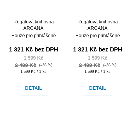
Regálová knihovna
Regálová knihovna
ARCANA
ARCANA
Pouze pro přihlášené
Pouze pro přihlášené
1 321 Kč bez DPH
1 321 Kč bez DPH
1 599 Kč
1 599 Kč
2 499 Kč
2 499 Kč
(–36 %)
(–36 %)
Měrná
Měrná
1 599 Kč / 1 ks
1 599 Kč / 1 ks
cena:
cena:
DETAIL
DETAIL