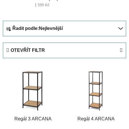
1 599 Kč
Ř
Řadit podle:
Nejlevnější
a
z
e
OTEVŘÍT FILTR
n
í
V
p
ý
r
p
o
i
d
s
u
p
k
r
t
Regál 3 ARCANA
Regál 4 ARCANA
o
ů
d