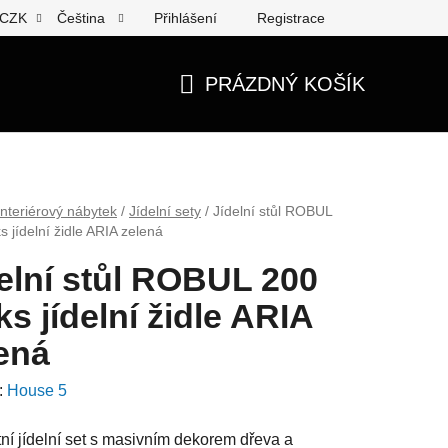
Přihlášení
Registrace
CZK
Čeština
PRÁZDNÝ KOŠÍK
NÁKUPNÍ
KOŠÍK
Interiérový nábytek
/
Jídelní sety
/
Jídelní stůl ROBUL
s jídelní židle ARIA zelená
elní stůl ROBUL 200
ks jídelní židle ARIA
ená
:
House 5
ní jídelní set s masivním dekorem dřeva a