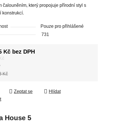
 čalouněním, který propojuje přírodní styl s
 konstrukcí.
nost
Pouze pro přihlášené
731
5 Kč bez DPH
 cena:
 Kč
%
3 Kč
Zeptat se
Hlídat
t
a
House 5