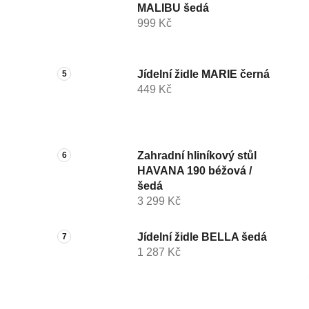
MALIBU šedá
999 Kč
Jídelní židle MARIE černá
449 Kč
Zahradní hliníkový stůl
HAVANA 190 béžová /
šedá
3 299 Kč
Jídelní židle BELLA šedá
1 287 Kč