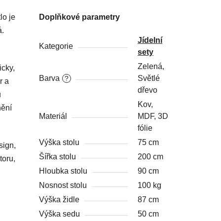
lo je
Doplňkové parametry
á.
Jídelní
Kategorie
sety
Zelená,
icky,
Barva
Světlé
?
r a
dřevo
u
Kov,
nění
Materiál
MDF, 3D
fólie
Výška stolu
75 cm
sign,
Šířka stolu
200 cm
toru,
Hloubka stolu
90 cm
Nosnost stolu
100 kg
Výška židle
87 cm
Výška sedu
50 cm