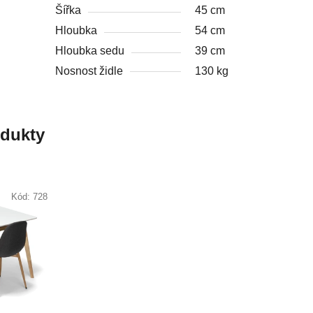
Šířka
45 cm
Hloubka
54 cm
Hloubka sedu
39 cm
Nosnost židle
130 kg
odukty
Kód:
728