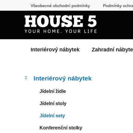
Přejít
Všeobecné obchodní podmínky
Podmínky ochra
na
obsah
Interiérový nábytek
Zahradní nábyt
P
K
Přeskočit
Interiérový nábytek
a
kategorie
o
t
s
Jídelní židle
e
t
g
Jídelní stoly
r
o
a
r
Jídelní sety
i
n
e
n
Konferenční stolky