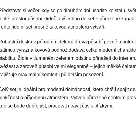
Představte si večer, kdy se po dlouhém dni usadíte ke stolu, svět
teplé, prostor působí klidně a všechno do sebe přirozeně zapad
Tento jídelní set přesně takovou atmosféru vytváří.
Robustní deska v přírodním dekoru dřeva působí pevně a autent
zatímco výrazná kovová podnož dodává celku moderní charakte
stabilitu. Židle v tlumeném zeleném odstínu přinášejí do interiér
svěžest a zároveň působí velmi elegantně – jejich měkké čalou
zajišťuje maximální komfort i při delším posezení.
Celý set je ideální pro moderní domácnosti, které chtějí spojit de
funkčnost a příjemnou atmosféru. Vytvoří přirozené centrum pros
kde se bude dobře jíst, pracovat i trávit čas s blízkými.