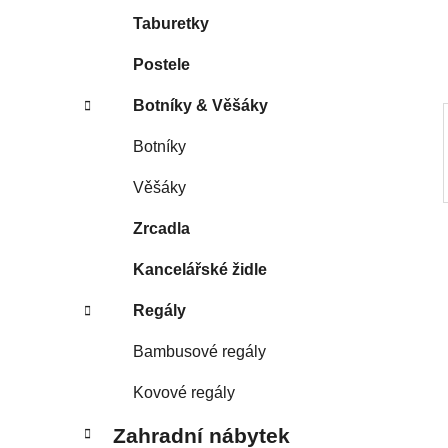
í
Taburetky
p
a
Postele
n
Botníky & Věšáky
e
l
Botníky
Věšáky
Zrcadla
Kancelářské židle
Regály
Bambusové regály
Kovové regály
Zahradní nábytek