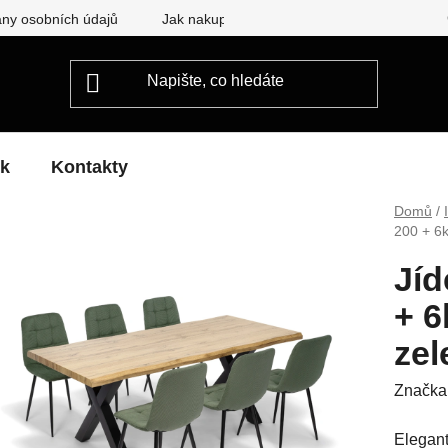
ny osobních údajů
Jak nakupovat
ek
Kontakty
Domů
/
200 + 6k
Jíd
+ 6
zel
Značka
Elegant