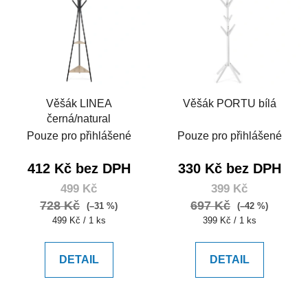
Věšák LINEA
Věšák PORTU bílá
černá/natural
Pouze pro přihlášené
Pouze pro přihlášené
412 Kč bez DPH
330 Kč bez DPH
499 Kč
399 Kč
728 Kč
697 Kč
(–31 %)
(–42 %)
Měrná
Měrná
499 Kč / 1 ks
399 Kč / 1 ks
cena:
cena:
DETAIL
DETAIL