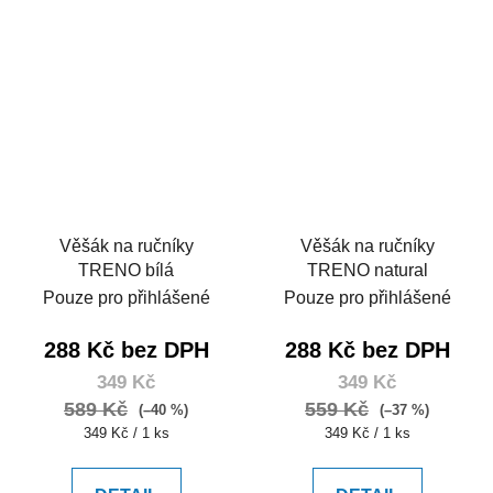
Věšák na ručníky
Věšák na ručníky
TRENO bílá
TRENO natural
Pouze pro přihlášené
Pouze pro přihlášené
288 Kč bez DPH
288 Kč bez DPH
349 Kč
349 Kč
589 Kč
559 Kč
(–40 %)
(–37 %)
Měrná
Měrná
349 Kč / 1 ks
349 Kč / 1 ks
cena:
cena: