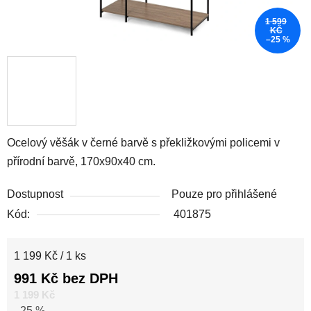
1 599
KČ
–25 %
Ocelový věšák v černé barvě s překližkovými policemi v
přírodní barvě, 170x90x40 cm.
Dostupnost
Pouze pro přihlášené
Kód:
401875
Měrná cena:
1 199 Kč / 1 ks
991 Kč bez DPH
1 199 Kč
–25 %