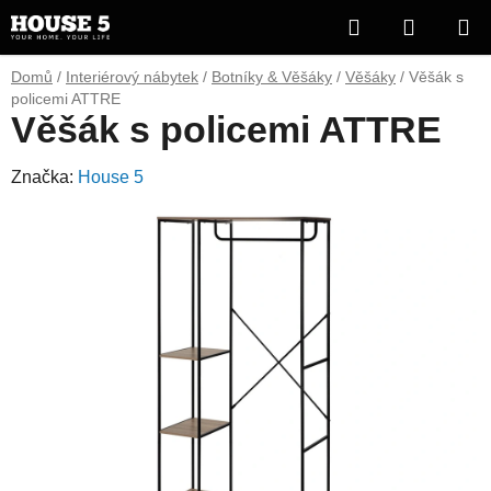
Přejít
Hledat
NÁKUP
na
obsah
KOŠÍK
Domů
/
Interiérový nábytek
/
Botníky & Věšáky
/
Věšáky
/
Věšák s
policemi ATTRE
Věšák s policemi ATTRE
Značka:
House 5