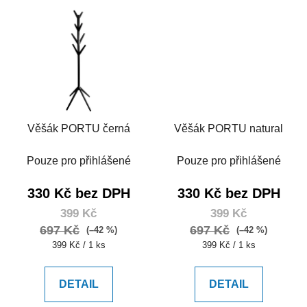
Věšák PORTU černá
Věšák PORTU natural
Pouze pro přihlášené
Pouze pro přihlášené
330 Kč bez DPH
330 Kč bez DPH
399 Kč
399 Kč
697 Kč
697 Kč
(–42 %)
(–42 %)
Měrná
Měrná
399 Kč / 1 ks
399 Kč / 1 ks
cena:
cena:
DETAIL
DETAIL