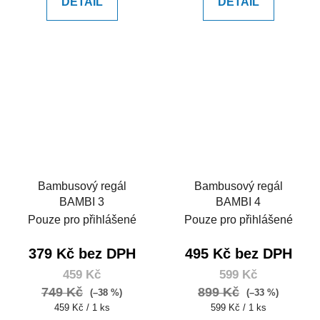
DETAIL
DETAIL
Bambusový regál
Bambusový regál
BAMBI 3
BAMBI 4
Pouze pro přihlášené
Pouze pro přihlášené
379 Kč bez DPH
495 Kč bez DPH
459 Kč
599 Kč
749 Kč
899 Kč
(–38 %)
(–33 %)
Měrná
Měrná
459 Kč / 1 ks
599 Kč / 1 ks
cena:
cena: