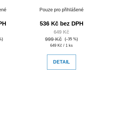
ené
Pouze pro přihlášené
PH
536 Kč bez DPH
649 Kč
999 Kč
%)
(–35 %)
Měrná
649 Kč / 1 ks
cena:
DETAIL