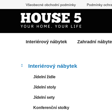
Přejít
Všeobecné obchodní podmínky
Podmínky ochra
na
obsah
Interiérový nábytek
Zahradní nábyt
P
K
Přeskočit
Interiérový nábytek
a
kategorie
o
t
s
Jídelní židle
e
t
g
Jídelní stoly
r
o
a
r
Jídelní sety
i
n
e
n
Konferenční stolky