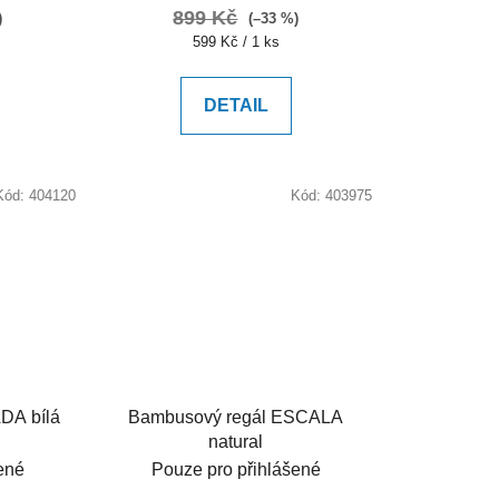
899 Kč
)
(–33 %)
Měrná
599 Kč / 1 ks
cena:
DETAIL
Kód:
404120
Kód:
403975
DA bílá
Bambusový regál ESCALA
natural
ené
Pouze pro přihlášené