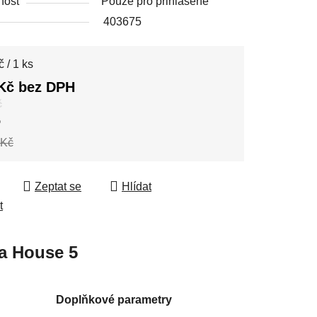
nost
Pouze pro přihlášené
403675
 cena:
 / 1 ks
Kč bez DPH
č
%
 Kč
Zeptat se
Hlídat
t
a
House 5
Doplňkové parametry