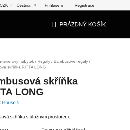
Přihlášení
Registrace
CZK
Čeština
PRÁZDNÝ KOŠÍK
NÁKUPNÍ
KOŠÍK
Interiérový nábytek
/
Regály
/
Bambusové regály
/
vá skříňka RITTA LONG
mbusová skříňka
TTA LONG
:
House 5
ová skříňka s úložným prostorem.