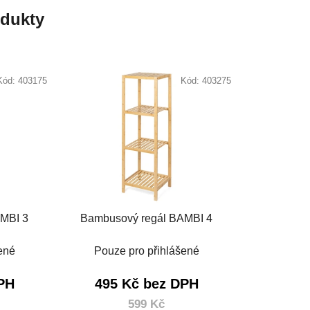
odukty
Kód:
403175
Kód:
403275
MBI 3
Bambusový regál BAMBI 4
ené
Pouze pro přihlášené
PH
495 Kč bez DPH
599 Kč