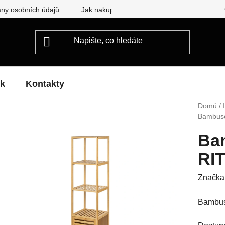
ny osobních údajů
Jak nakupovat
ek
Kontakty
Domů
/
Bambuso
Ba
RI
Značka
Bambus