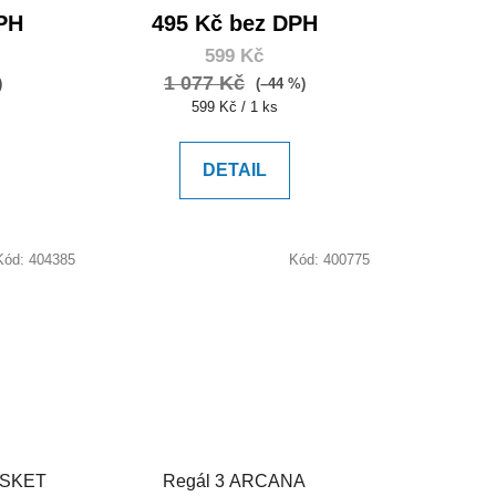
PH
495 Kč bez DPH
599 Kč
1 077 Kč
)
(–44 %)
Měrná
599 Kč / 1 ks
cena:
DETAIL
Kód:
404385
Kód:
400775
ASKET
Regál 3 ARCANA