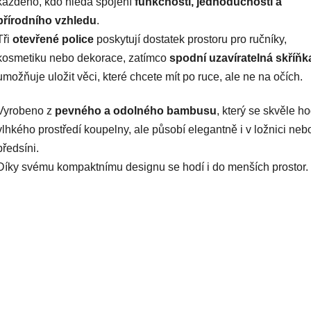
každého, kdo hledá spojení
funkčnosti, jednoduchosti a
přírodního vzhledu
.
Tři
otevřené police
poskytují dostatek prostoru pro ručníky,
kosmetiku nebo dekorace, zatímco
spodní uzavíratelná skříňk
umožňuje uložit věci, které chcete mít po ruce, ale ne na očích.
Vyrobeno z
pevného a odolného bambusu
, který se skvěle ho
vlhkého prostředí koupelny, ale působí elegantně i v ložnici neb
předsíni.
Díky svému kompaktnímu designu se hodí i do menších prostor.