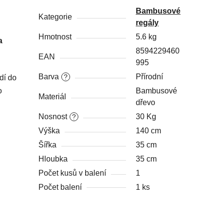
Bambusové
Kategorie
regály
Hmotnost
5.6 kg
a
8594229460
EAN
995
Barva
Přírodní
?
dí do
o
Bambusové
Materiál
dřevo
Nosnost
30 Kg
?
Výška
140 cm
Šířka
35 cm
Hloubka
35 cm
Počet kusů v balení
1
Počet balení
1 ks