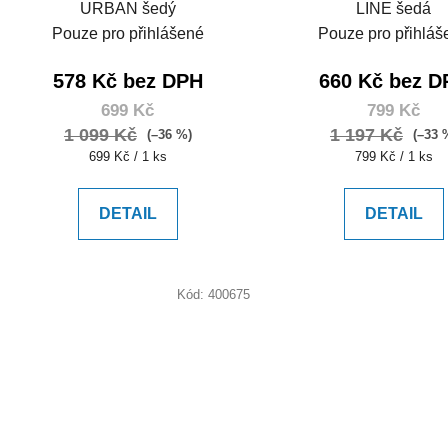
URBAN šedý
LINE šedá
Pouze pro přihlášené
Pouze pro přihláš
578 Kč bez DPH
660 Kč bez D
699 Kč
799 Kč
1 099 Kč
1 197 Kč
(–36 %)
(–33 
Měrná
Měrná
699 Kč / 1 ks
799 Kč / 1 ks
cena:
cena:
DETAIL
DETAIL
Kód:
400675