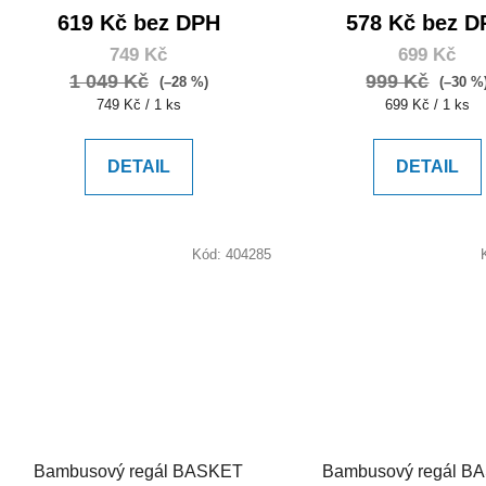
619 Kč bez DPH
578 Kč bez D
749 Kč
699 Kč
1 049 Kč
999 Kč
(–28 %)
(–30 %
Měrná
Měrná
749 Kč / 1 ks
699 Kč / 1 ks
cena:
cena:
DETAIL
DETAIL
Kód:
404285
Bambusový regál BASKET
Bambusový regál B