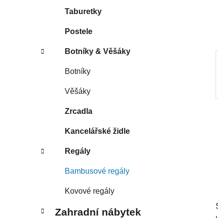
í
Taburetky
p
a
Postele
n
Botníky & Věšáky
e
l
Botníky
Věšáky
Zrcadla
Kancelářské židle
Regály
Bambusové regály
Kovové regály
Zahradní nábytek