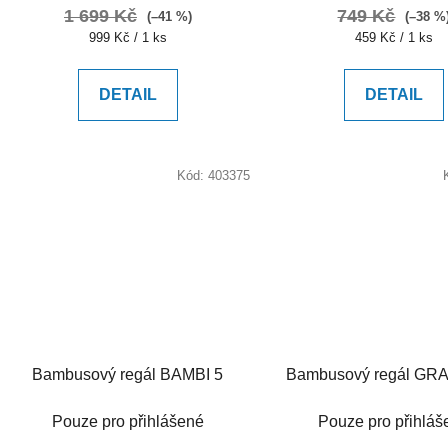
1 699 Kč
749 Kč
(–41 %)
(–38 %
Měrná
Měrná
999 Kč / 1 ks
459 Kč / 1 ks
cena:
cena:
DETAIL
DETAIL
Kód:
403375
Bambusový regál BAMBI 5
Bambusový regál GRA
Pouze pro přihlášené
Pouze pro přihláš