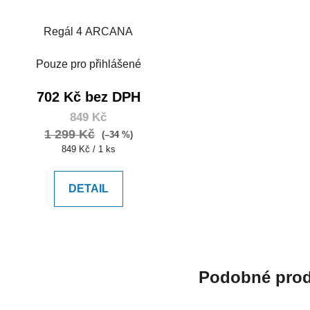
Regál 4 ARCANA
Pouze pro přihlášené
702 Kč bez DPH
849 Kč
1 299 Kč
(–34 %)
Měrná
849 Kč / 1 ks
cena:
DETAIL
Podobné prod