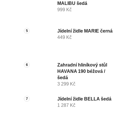
MALIBU šedá
999 Kč
Jídelní židle MARIE černá
449 Kč
Zahradní hliníkový stůl
HAVANA 190 béžová /
šedá
3 299 Kč
Jídelní židle BELLA šedá
1 287 Kč