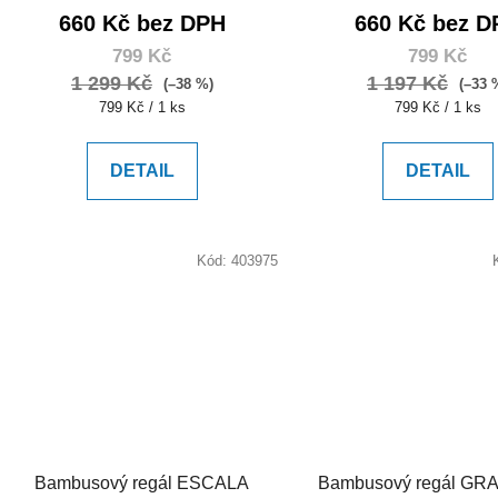
660 Kč bez DPH
660 Kč bez D
799 Kč
799 Kč
1 299 Kč
1 197 Kč
(–38 %)
(–33 
Měrná
Měrná
799 Kč / 1 ks
799 Kč / 1 ks
cena:
cena:
DETAIL
DETAIL
Kód:
403975
Bambusový regál ESCALA
Bambusový regál GRA