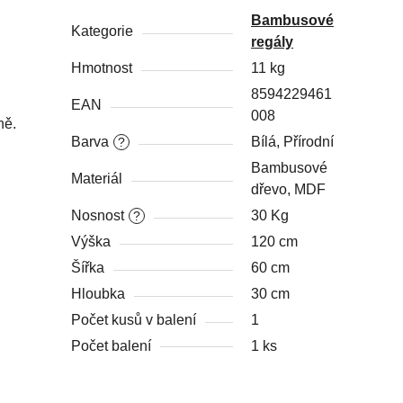
Bambusové
Kategorie
regály
Hmotnost
11 kg
8594229461
EAN
008
ně.
Barva
Bílá, Přírodní
?
Bambusové
Materiál
dřevo, MDF
Nosnost
30 Kg
?
Výška
120 cm
Šířka
60 cm
Hloubka
30 cm
Počet kusů v balení
1
Počet balení
1 ks