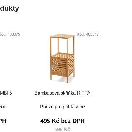
odukty
Kód:
403375
Kód:
403575
MBI 5
Bambusová skříňka RITTA
ené
Pouze pro přihlášené
PH
495 Kč bez DPH
599 Kč