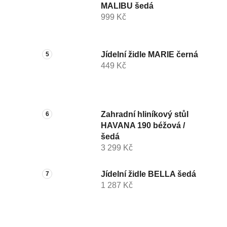
MALIBU šedá
999 Kč
Jídelní židle MARIE černá
449 Kč
Zahradní hliníkový stůl
HAVANA 190 béžová /
šedá
3 299 Kč
Jídelní židle BELLA šedá
1 287 Kč