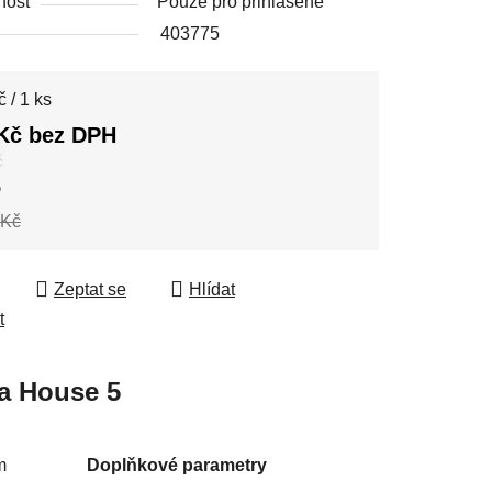
nost
Pouze pro přihlášené
403775
 cena:
 / 1 ks
Kč bez DPH
č
%
 Kč
Zeptat se
Hlídat
t
a
House 5
m
Doplňkové parametry