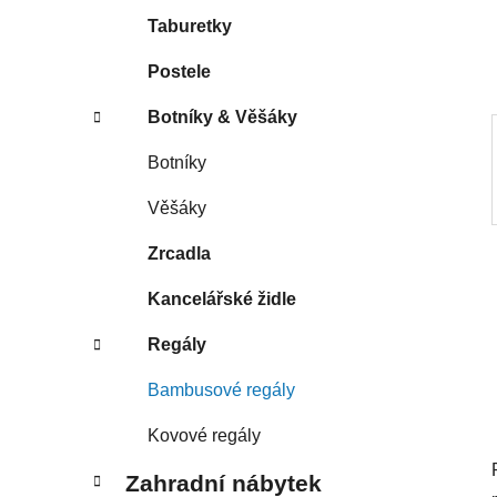
í
Taburetky
p
a
Postele
n
Botníky & Věšáky
e
l
Botníky
Věšáky
Zrcadla
Kancelářské židle
Regály
Bambusové regály
Kovové regály
Zahradní nábytek