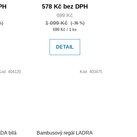
PH
578 Kč bez DPH
699 Kč
1 099 Kč
%)
(–36 %)
Měrná
699 Kč / 1 ks
cena:
DETAIL
Kód:
404120
Kód:
403475
DA bílá
Bambusový regál LADRA