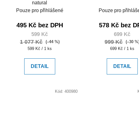
natural
Pouze pro přihlášené
Pouze pro přihláš
495 Kč bez DPH
578 Kč bez D
599 Kč
699 Kč
1 077 Kč
999 Kč
(–44 %)
(–30 %
Měrná
Měrná
599 Kč / 1 ks
699 Kč / 1 ks
cena:
cena:
DETAIL
DETAIL
Kód:
400980