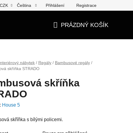
Přihlášení
Registrace
CZK
Čeština
PRÁZDNÝ KOŠÍK
NÁKUPNÍ
KOŠÍK
Interiérový nábytek
/
Regály
/
Bambusové regály
/
ová skříňka STRADO
mbusová skříňka
RADO
:
House 5
vá skříňka s bílými policemi.