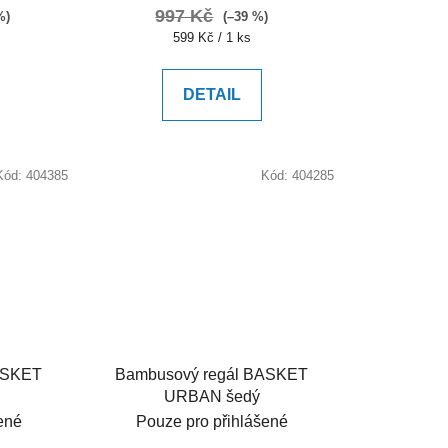
997 Kč
%)
(–39 %)
Měrná
599 Kč / 1 ks
cena:
DETAIL
Kód:
404385
Kód:
404285
ASKET
Bambusový regál BASKET
URBAN šedý
ené
Pouze pro přihlášené