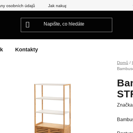
ny osobních údajů
Jak nakupovat
ek
Kontakty
Domů
/
Bambus
Ba
ST
Značka
Bambuso