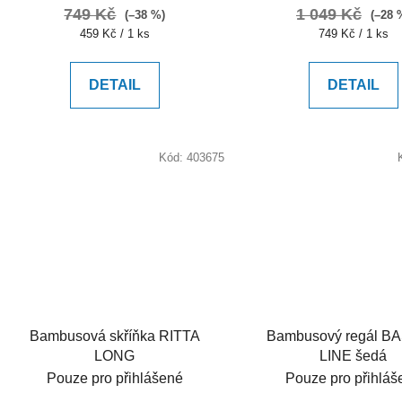
749 Kč
1 049 Kč
(–38 %)
(–28 
Měrná
Měrná
459 Kč / 1 ks
749 Kč / 1 ks
cena:
cena:
DETAIL
DETAIL
Kód:
403675
Bambusová skříňka RITTA
Bambusový regál B
LONG
LINE šedá
Pouze pro přihlášené
Pouze pro přihláš