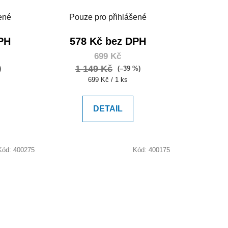
ené
Pouze pro přihlášené
PH
578 Kč bez DPH
699 Kč
1 149 Kč
)
(–39 %)
Měrná
699 Kč / 1 ks
cena:
DETAIL
Kód:
400275
Kód:
400175