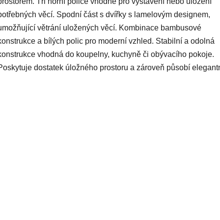
prostorem. Tři horní police vhodné pro vystavení nebo uložení
potřebných věcí. Spodní část s dvířky s lamelovým designem,
umožňující větrání uložených věcí. Kombinace bambusové
konstrukce a bílých polic pro moderní vzhled. Stabilní a odolná
konstrukce vhodná do koupelny, kuchyně či obývacího pokoje.
Poskytuje dostatek úložného prostoru a zároveň působí elegant