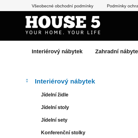
Přejít
Všeobecné obchodní podmínky
Podmínky ochra
na
obsah
Interiérový nábytek
Zahradní nábyt
P
K
Přeskočit
Interiérový nábytek
a
kategorie
o
t
s
Jídelní židle
e
t
g
Jídelní stoly
r
o
a
r
Jídelní sety
i
n
e
n
Konferenční stolky