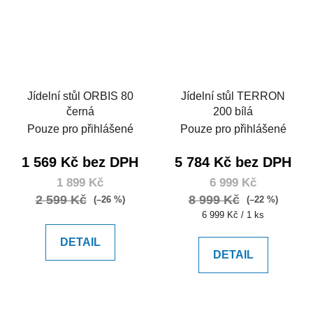
Jídelní stůl ORBIS 80
Jídelní stůl TERRON
černá
200 bílá
Pouze pro přihlášené
Pouze pro přihlášené
1 569 Kč bez DPH
5 784 Kč bez DPH
1 899 Kč
6 999 Kč
2 599 Kč
8 999 Kč
(–26 %)
(–22 %)
Měrná
6 999 Kč / 1 ks
cena:
DETAIL
DETAIL