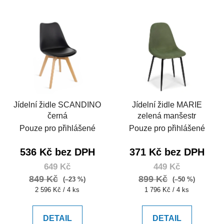
Jídelní židle SCANDINO
Jídelní židle MARIE
černá
zelená manšestr
Pouze pro přihlášené
Pouze pro přihlášené
536 Kč bez DPH
371 Kč bez DPH
649 Kč
449 Kč
849 Kč
899 Kč
(–23 %)
(–50 %)
Měrná
Měrná
2 596 Kč / 4 ks
1 796 Kč / 4 ks
cena:
cena:
DETAIL
DETAIL