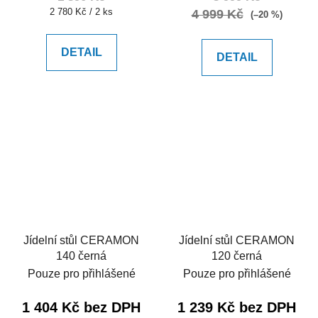
Měrná
2 780 Kč / 2 ks
4 999 Kč
(–20 %)
cena:
DETAIL
DETAIL
Jídelní stůl CERAMON
Jídelní stůl CERAMON
140 černá
120 černá
Pouze pro přihlášené
Pouze pro přihlášené
1 404 Kč bez DPH
1 239 Kč bez DPH