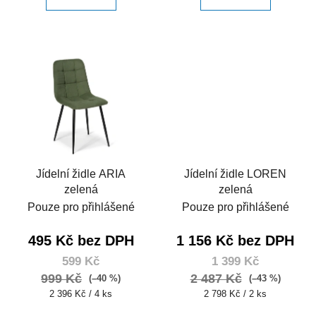
Jídelní židle ARIA
Jídelní židle LOREN
zelená
zelená
Pouze pro přihlášené
Pouze pro přihlášené
495 Kč bez DPH
1 156 Kč bez DPH
599 Kč
1 399 Kč
999 Kč
2 487 Kč
(–40 %)
(–43 %)
Měrná
Měrná
2 396 Kč / 4 ks
2 798 Kč / 2 ks
cena:
cena: