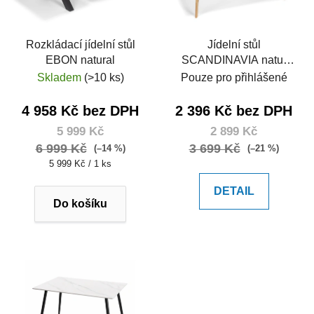
Rozkládací jídelní stůl
Jídelní stůl
EBON natural
SCANDINAVIA natur
150
Skladem
(>10 ks)
Pouze pro přihlášené
4 958 Kč bez DPH
2 396 Kč bez DPH
5 999 Kč
2 899 Kč
6 999 Kč
3 699 Kč
(–14 %)
(–21 %)
Měrná
5 999 Kč / 1 ks
cena:
DETAIL
Do košíku