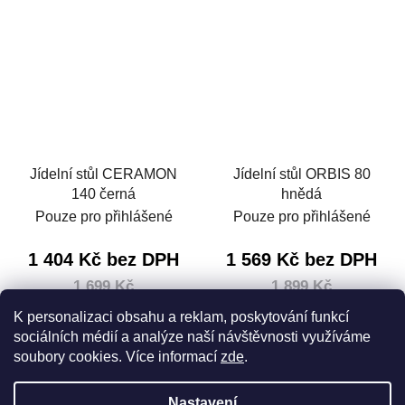
Jídelní stůl CERAMON
Jídelní stůl ORBIS 80
140 černá
hnědá
Pouze pro přihlášené
Pouze pro přihlášené
1 404 Kč bez DPH
1 569 Kč bez DPH
1 699 Kč
1 899 Kč
2 499 Kč
2 599 Kč
(–32 %)
(–26 %)
K personalizaci obsahu a reklam, poskytování funkcí
sociálních médií a analýze naší návštěvnosti využíváme
soubory cookies. Více informací
zde
.
DETAIL
DETAIL
Nastavení