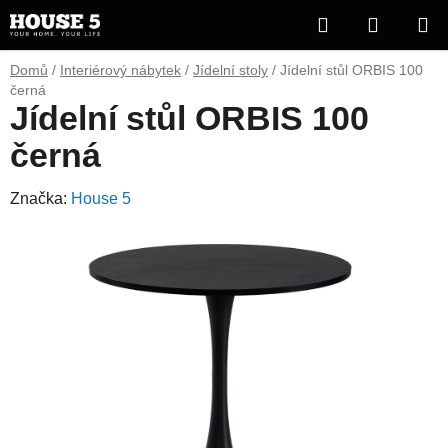
Přejít
Hledat
NÁKUP
na
obsah
KOŠÍK
Domů
/
Interiérový nábytek
/
Jídelní stoly
/
Jídelní stůl ORBIS 100
černá
Jídelní stůl ORBIS 100
černá
Značka:
House 5