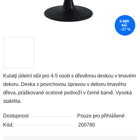
3 499
KČ
–37 %
Kulatý jídelní stůl pro 4-5 osob s dřevěnou deskou v tmavém
dekoru. Deska s povrchovou úpravou v dekoru tmavého
dřeva
, práškované ocelové podnoží v černé barvě. Vysoká
stabilita.
Dostupnost
Pouze pro přihlášené
Kód:
200780