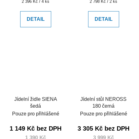
Měrná
Měrná
2 396 Kč / 4 ks
2 798 Kč / 2 ks
cena:
cena:
DETAIL
DETAIL
Jídelní židle SIENA
Jídelní stůl NEROSS
šedá
180 černá
Pouze pro přihlášené
Pouze pro přihlášené
1 149 Kč bez DPH
3 305 Kč bez DPH
1 390 Kč
3 999 Kč