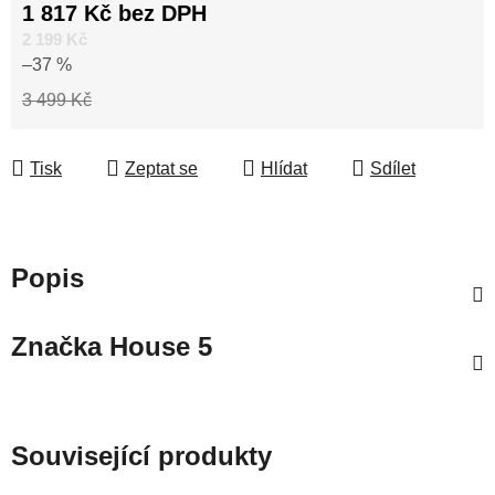
1 817 Kč bez DPH
Měrná cena:
2 199 Kč
–37 %
3 499 Kč
Tisk
Zeptat se
Hlídat
Sdílet
Popis
Značka
House 5
Související produkty