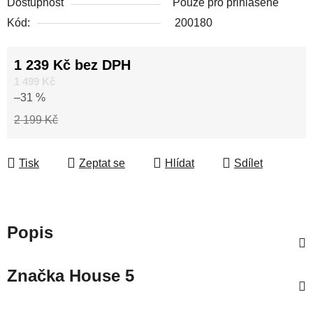
Dostupnost
Pouze pro přihlášené
Kód:
200180
1 239 Kč bez DPH
Měrná cena:
1 499 Kč
–31 %
2 199 Kč
Tisk
Zeptat se
Hlídat
Sdílet
Popis
Značka
House 5