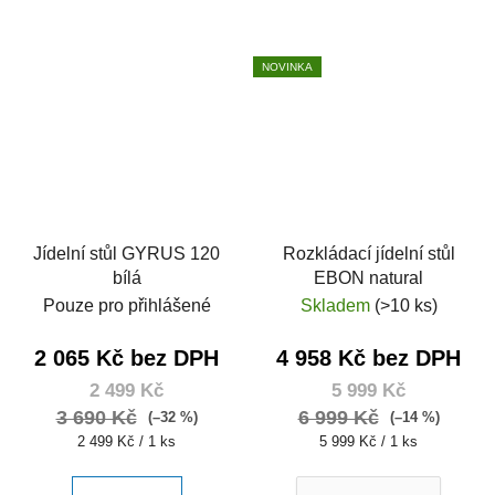
NOVINKA
Jídelní stůl GYRUS 120
Rozkládací jídelní stůl
bílá
EBON natural
Pouze pro přihlášené
Skladem
(>10 ks)
2 065 Kč bez DPH
4 958 Kč bez DPH
2 499 Kč
5 999 Kč
3 690 Kč
6 999 Kč
(–32 %)
(–14 %)
Měrná
Měrná
2 499 Kč / 1 ks
5 999 Kč / 1 ks
cena:
cena: