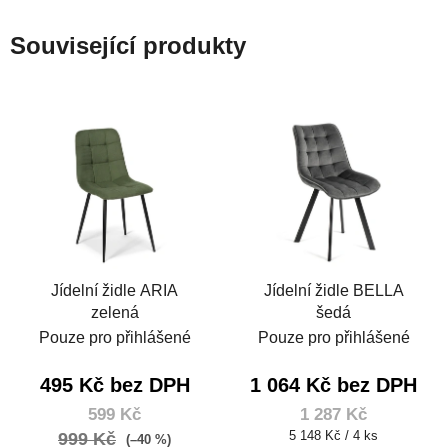
Související produkty
Jídelní židle ARIA
Jídelní židle BELLA
zelená
šedá
Pouze pro přihlášené
Pouze pro přihlášené
495 Kč bez DPH
1 064 Kč bez DPH
599 Kč
1 287 Kč
Měrná
5 148 Kč / 4 ks
999 Kč
(–40 %)