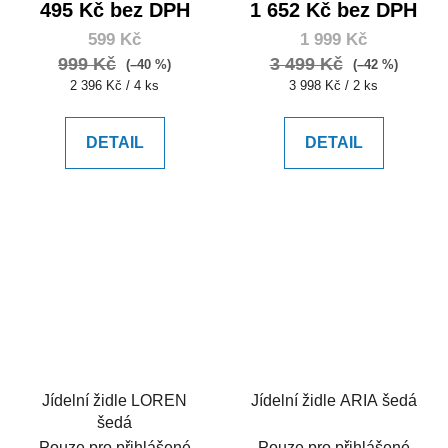
495 Kč bez DPH
1 652 Kč bez DPH
599 Kč
1 999 Kč
999 Kč
3 499 Kč
(–40 %)
(–42 %)
Měrná
Měrná
2 396 Kč / 4 ks
3 998 Kč / 2 ks
cena:
cena:
DETAIL
DETAIL
Jídelní židle LOREN
Jídelní židle ARIA šedá
šedá
Pouze pro přihlášené
Pouze pro přihlášené