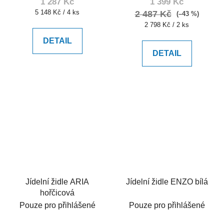
1 287 Kč
1 399 Kč
Měrná
5 148 Kč / 4 ks
2 487 Kč
(–43 %)
cena:
Měrná
2 798 Kč / 2 ks
cena:
DETAIL
DETAIL
Jídelní židle ARIA
Jídelní židle ENZO bílá
hořčicová
Pouze pro přihlášené
Pouze pro přihlášené