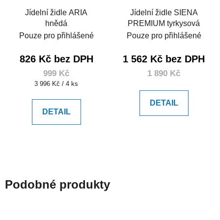
Jídelní židle ARIA
Jídelní židle SIENA
hnědá
PREMIUM tyrkysová
Pouze pro přihlášené
Pouze pro přihlášené
826 Kč bez DPH
1 562 Kč bez DPH
999 Kč
1 890 Kč
Měrná
3 996 Kč / 4 ks
cena:
DETAIL
DETAIL
Podobné produkty