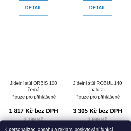
DETAIL
DETAIL
Jídelní stůl ORBIS 100
Jídelní stůl ROBUL 140
černá
natural
Pouze pro přihlášené
Pouze pro přihlášené
1 817 Kč bez DPH
3 305 Kč bez DPH
2 199 Kč
3 999 Kč
3 499 Kč
4 999 Kč
(–37 %)
(–20 %)
K personalizaci obsahu a reklam, poskytování funkcí