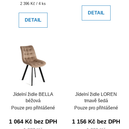
cena:
Měrná
2 396 Kč / 4 ks
cena:
DETAIL
DETAIL
Jídelní židle BELLA
Jídelní židle LOREN
béžová
tmavě šedá
Pouze pro přihlášené
Pouze pro přihlášené
1 064 Kč bez DPH
1 156 Kč bez DPH