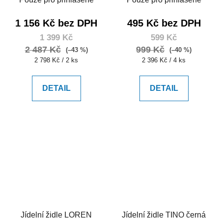
1 156 Kč bez DPH
495 Kč bez DPH
1 399 Kč
599 Kč
2 487 Kč
999 Kč
(–43 %)
(–40 %)
Měrná
Měrná
2 798 Kč / 2 ks
2 396 Kč / 4 ks
cena:
cena:
DETAIL
DETAIL
Jídelní židle LOREN
Jídelní židle TINO černá