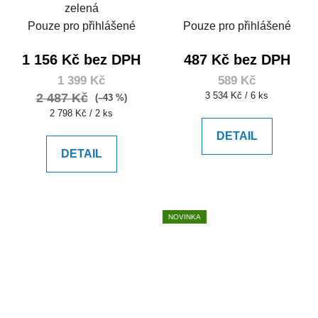
zelená
Pouze pro přihlášené
Pouze pro přihlášené
1 156 Kč bez DPH
487 Kč bez DPH
1 399 Kč
589 Kč
Měrná
3 534 Kč / 6 ks
2 487 Kč
(–43 %)
cena:
Měrná
2 798 Kč / 2 ks
cena:
DETAIL
DETAIL
NOVINKA