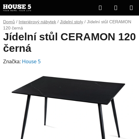
Přejít
Hledat
NÁKUP
na
obsah
KOŠÍK
Domů
/
Interiérový nábytek
/
Jídelní stoly
/
Jídelní stůl CERAMON
120 černá
Jídelní stůl CERAMON 120
černá
Značka:
House 5