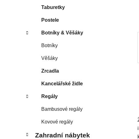
í
Taburetky
p
a
Postele
n
Botníky & Věšáky
e
l
Botníky
Věšáky
Zrcadla
Kancelářské židle
Regály
Bambusové regály
Kovové regály
Zahradní nábytek