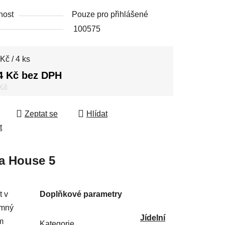
nost
Pouze pro přihlášené
100575
 cena:
Kč / 4 ks
4 Kč bez DPH
 Kč
Zeptat se
Hlídat
t
a
House 5
t v
Doplňkové parametry
emný
Jídelní
m
Kategorie