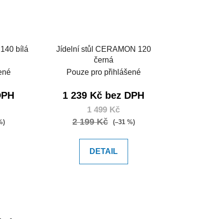
Jídelní stůl CERAMON 140 bílá
Jídelní stůl CERAMON 120
černá
ené
Pouze pro přihlášené
DPH
1 239 Kč bez DPH
1 499 Kč
2 199 Kč
%)
(–31 %)
DETAIL