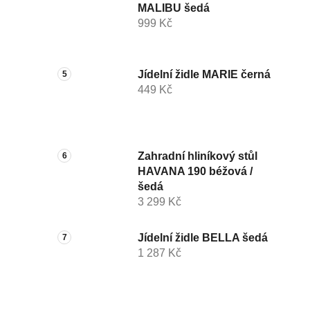
MALIBU šedá
999 Kč
Jídelní židle MARIE černá
449 Kč
Zahradní hliníkový stůl
HAVANA 190 béžová /
šedá
3 299 Kč
Jídelní židle BELLA šedá
1 287 Kč