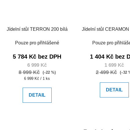
Jídelní stůl TERRON 200 bílá
Pouze pro přihlášené
Pouze pro přihláš
5 784 Kč bez DPH
1 404 Kč bez 
6 999 Kč
1 699 Kč
8 999 Kč
2 499 Kč
(–22 %)
(–32 
Měrná
6 999 Kč / 1 ks
cena:
DETAIL
DETAIL