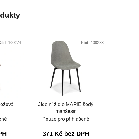
odukty
Kód:
100274
Kód:
100283
béžová
Jídelní židle MARIE šedý
manšestr
ené
Pouze pro přihlášené
PH
371 Kč bez DPH