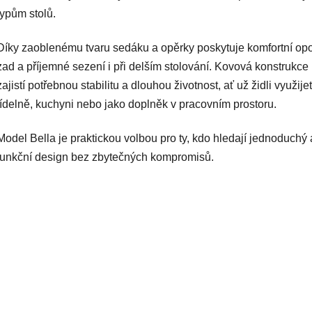
typům stolů.
Díky zaoblenému tvaru sedáku a opěrky poskytuje komfortní op
zad a příjemné sezení i při delším stolování. Kovová konstrukce
zajistí potřebnou stabilitu a dlouhou životnost, ať už židli využije
jídelně, kuchyni nebo jako doplněk v pracovním prostoru.
Model Bella je praktickou volbou pro ty, kdo hledají jednoduchý 
funkční design bez zbytečných kompromisů.