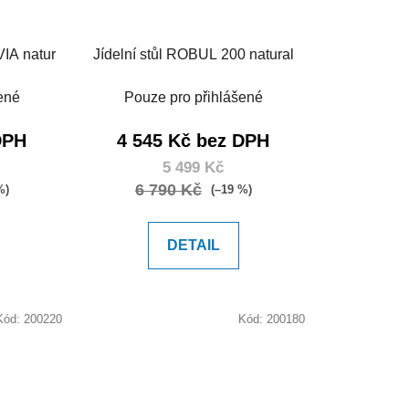
IA natur
Jídelní stůl ROBUL 200 natural
ené
Pouze pro přihlášené
DPH
4 545 Kč bez DPH
5 499 Kč
6 790 Kč
%)
(–19 %)
DETAIL
Kód:
200220
Kód:
200180