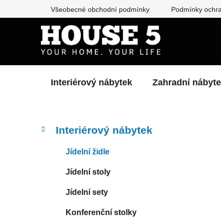
Přejít
Všeobecné obchodní podmínky
Podmínky ochra
na
obsah
Interiérový nábytek
Zahradní nábyt
P
K
Přeskočit
Interiérový nábytek
a
kategorie
o
t
s
Jídelní židle
e
t
g
Jídelní stoly
r
o
a
r
Jídelní sety
i
n
e
n
Konferenční stolky