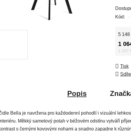
Dostup
Kód:
Měrná
5 148 
1 06
1 287
Tisk
Sdíle
Popis
Značk
Židle Bella je navržena pro každodenní pohodlí i vizuální lehkos
interiéru. Měkký sametový potah v béžovém odstínu vytváří příj
kontrast s černými kovovými nohami a snadno zapadne k různý