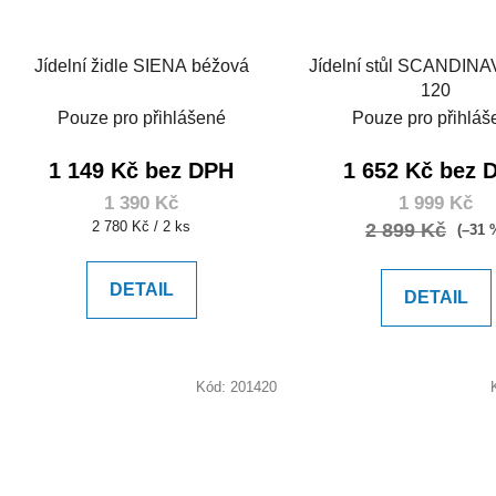
Jídelní židle SIENA béžová
Jídelní stůl SCANDINAV
120
Pouze pro přihlášené
Pouze pro přihláš
1 149 Kč bez DPH
1 652 Kč bez 
1 390 Kč
1 999 Kč
Měrná
2 780 Kč / 2 ks
2 899 Kč
(–31 
cena:
DETAIL
DETAIL
Kód:
201420