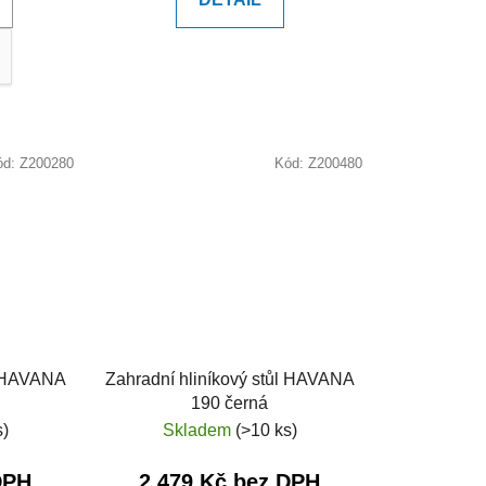
ód:
Z200280
Kód:
Z200480
l HAVANA
Zahradní hliníkový stůl HAVANA
190 černá
s)
Skladem
(>10 ks)
DPH
2 479 Kč bez DPH