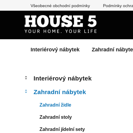
Přejít
Všeobecné obchodní podmínky
Podmínky ochra
na
obsah
Interiérový nábytek
Zahradní nábyt
P
K
Přeskočit
Interiérový nábytek
a
kategorie
o
t
s
Zahradní nábytek
e
t
g
r
Zahradní židle
o
a
r
Zahradní stoly
i
n
e
n
Zahradní jídelní sety