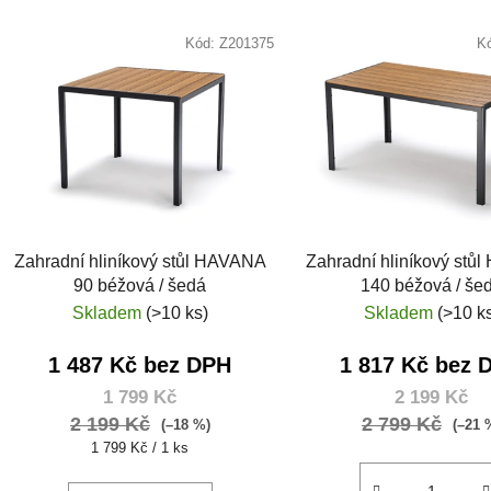
Kód:
Z201375
K
Zahradní hliníkový stůl HAVANA
Zahradní hliníkový stů
90 béžová / šedá
140 béžová / še
Skladem
(>10 ks)
Skladem
(>10 k
1 487 Kč bez DPH
1 817 Kč bez 
1 799 Kč
2 199 Kč
2 199 Kč
2 799 Kč
(–18 %)
(–21 
Měrná
1 799 Kč / 1 ks
cena: