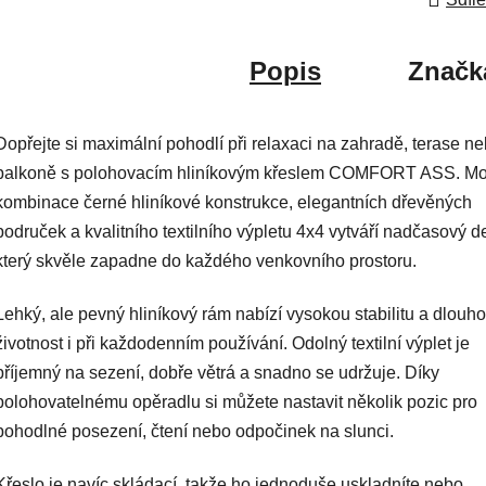
Popis
Značk
Dopřejte si maximální pohodlí při relaxaci na zahradě, terase n
balkoně s polohovacím hliníkovým křeslem COMFORT ASS. Mo
kombinace černé hliníkové konstrukce, elegantních dřevěných
područek a kvalitního textilního výpletu 4x4 vytváří nadčasový d
který skvěle zapadne do každého venkovního prostoru.
Lehký, ale pevný hliníkový rám nabízí vysokou stabilitu a dlouh
životnost i při každodenním používání. Odolný textilní výplet je
příjemný na sezení, dobře větrá a snadno se udržuje. Díky
polohovatelnému opěradlu si můžete nastavit několik pozic pro
pohodlné posezení, čtení nebo odpočinek na slunci.
Křeslo je navíc skládací, takže ho jednoduše uskladníte nebo