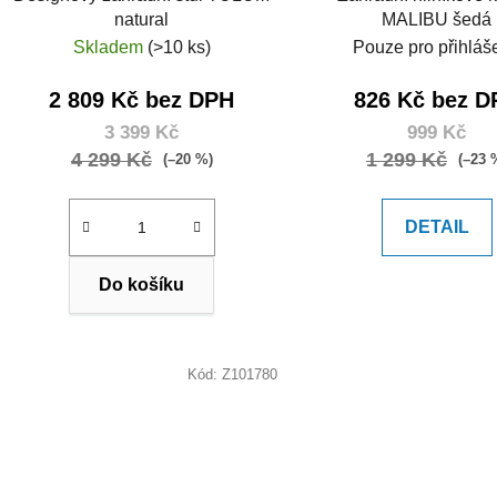
natural
MALIBU šedá
Skladem
(>10 ks)
Pouze pro přihláš
2 809 Kč bez DPH
826 Kč bez D
3 399 Kč
999 Kč
4 299 Kč
1 299 Kč
(–20 %)
(–23 
DETAIL
Do košíku
Kód:
Z101780