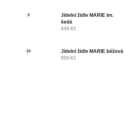
Jídelní židle MARIE tm.
šedá
449 Kč
Jídelní židle MARIE béžová
859 Kč