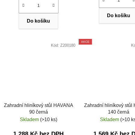
Do košíku
Do košíku
AKCE
Kód:
Z200180
K
Zahradní hliníkový stůl HAVANA
Zahradní hliníkový stů
90 černá
140 černá
Skladem
(>10 ks)
Skladem
(>10 k
1 288 Kč bez DPH
1 569 Kč bez 