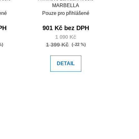
MARBELLA
ené
Pouze pro přihlášené
PH
901 Kč bez DPH
1 090 Kč
1 399 Kč
%)
(–22 %)
DETAIL