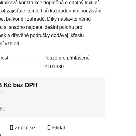
liníková konstrukce doplněná o odolný textilní
4x4 zajišťuje komfort při každodenním používání
se, balkoně i zahradě. Díky nastavitelnému
u si snadno najdete ideální polohu pro
ek a dřevěné područky dodávají křeslu
ní vzhled.
nost
Pouze pro přihlášené
Z101380
6 Kč bez DPH
 cena:
 Kč
%
 Kč
Zeptat se
Hlídat
t