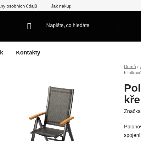
ny osobních údajů
Jak nakupovat
ek
Kontakty
Domů
/
hliníko
Pol
kř
Značka
Poloho
spojení