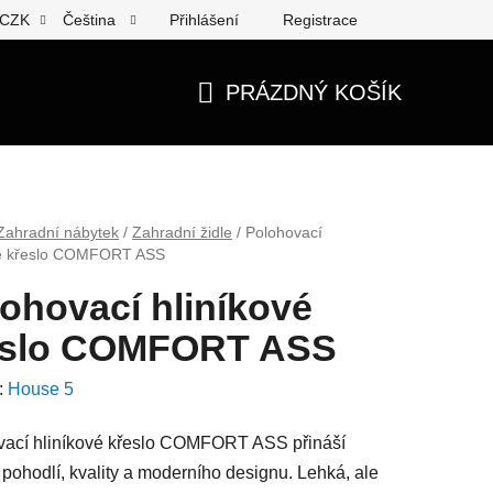
Přihlášení
Registrace
CZK
Čeština
PRÁZDNÝ KOŠÍK
NÁKUPNÍ
KOŠÍK
Zahradní nábytek
/
Zahradní židle
/
Polohovací
vé křeslo COMFORT ASS
ohovací hliníkové
eslo COMFORT ASS
:
House 5
vací hliníkové křeslo COMFORT ASS přináší
 pohodlí, kvality a moderního designu. Lehká, ale