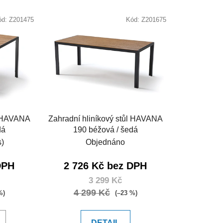
ód:
Z201475
Kód:
Z201675
l HAVANA
Zahradní hliníkový stůl HAVANA
dá
190 béžová / šedá
s)
Objednáno
DPH
2 726 Kč bez DPH
3 299 Kč
4 299 Kč
%)
(–23 %)
DETAIL