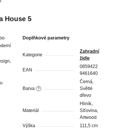
a
House 5
ebo
Doplňkové parametry
derní
Zahradní
Kategorie
židle
esign,
0859422
EAN
9461640
Černá,
ou
Barva
Světlé
?
dřevo
Hliník,
Materiál
Síťovina,
Artwood
Výška
111,5 cm