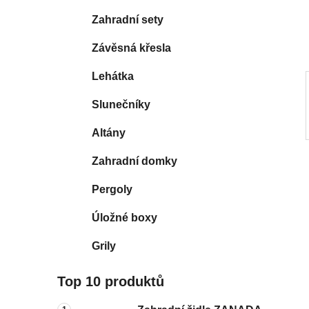
í
Zahradní sety
p
a
Závěsná křesla
n
Lehátka
e
l
Slunečníky
Altány
Zahradní domky
Pergoly
Úložné boxy
Grily
Top 10 produktů