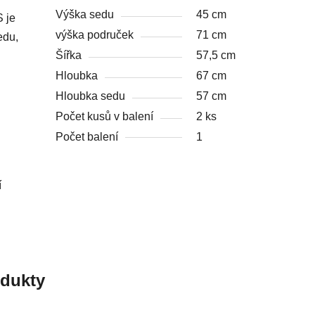
Výška sedu
45 cm
 je
výška područek
71 cm
edu,
Šířka
57,5 cm
Hloubka
67 cm
Hloubka sedu
57 cm
Počet kusů v balení
2 ks
Počet balení
1
í
odukty