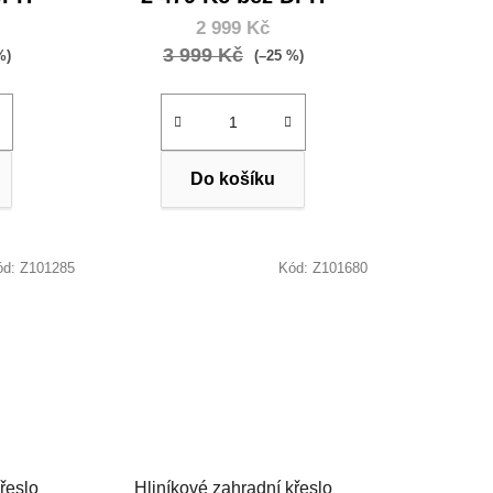
2 999 Kč
3 999 Kč
%)
(–25 %)
Do košíku
ód:
Z101285
Kód:
Z101680
řeslo
Hliníkové zahradní křeslo