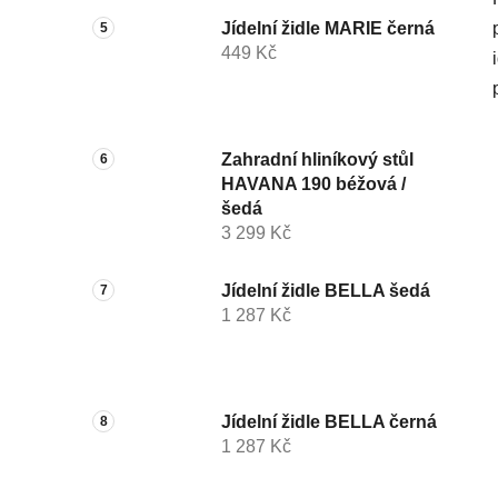
Jídelní židle MARIE černá
449 Kč
Zahradní hliníkový stůl
HAVANA 190 béžová /
šedá
3 299 Kč
Jídelní židle BELLA šedá
1 287 Kč
Jídelní židle BELLA černá
1 287 Kč