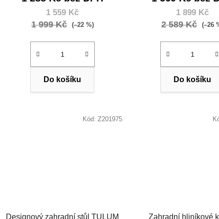
1 559 Kč
1 899 Kč
1 999 Kč
2 589 Kč
(–22 %)
(–26 
Do košíku
Do košíku
Kód:
Z201975
K
Designový zahradní stůl TULUM
Zahradní hliníkové k