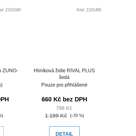
ód:
Z101580
Kód:
Z101485
lo ZUNO-
Hliníková židle RIVAL PLUS
šedá
s)
Pouze pro přihlášené
DPH
660 Kč bez DPH
799 Kč
1 199 Kč
%)
(–33 %)
DETAIL