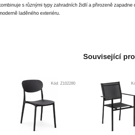
kombinuje s různými typy zahradních židlí a přirozeně zapadne 
moderně laděného exteriéru.
Související pr
Kód:
Z102280
K