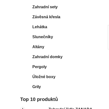
í
Zahradní sety
p
a
Závěsná křesla
n
Lehátka
e
l
Slunečníky
Altány
Zahradní domky
Pergoly
Úložné boxy
Grily
Top 10 produktů