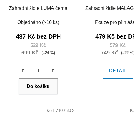
Zahradní židle LUMA černá
Zahradní židle MALAG
Objednáno
(>10 ks)
Pouze pro přihláš
437 Kč bez DPH
479 Kč bez D
529 Kč
579 Kč
699 Kč
749 Kč
(–24 %)
(–22 %
DETAIL
Do košíku
Kód:
Z100180-S
K