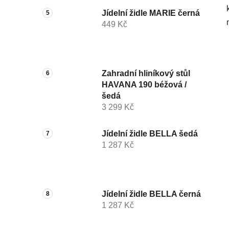
Jídelní židle MARIE černá
449 Kč
Zahradní hliníkový stůl
HAVANA 190 béžová /
šedá
3 299 Kč
Jídelní židle BELLA šedá
1 287 Kč
Jídelní židle BELLA černá
1 287 Kč