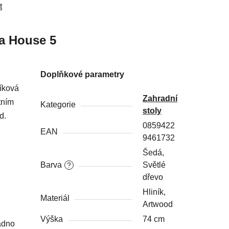
t
a
House 5
Doplňkové parametry
íková
Zahradní
tním
Kategorie
stoly
d.
0859422
EAN
9461732
Šedá,
Barva
Světlé
?
dřevo
Hliník,
Materiál
Artwood
Výška
74 cm
nadno