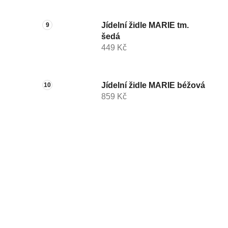
Jídelní židle MARIE tm.
šedá
449 Kč
Jídelní židle MARIE béžová
859 Kč