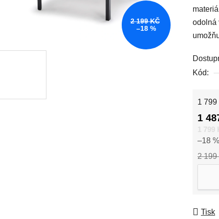
materiá
2 199 KČ
odolná 
–18 %
umožňu
Dostup
Kód:
Měrná
1 799 
1 48
1 799
–18 
2 199
Tisk