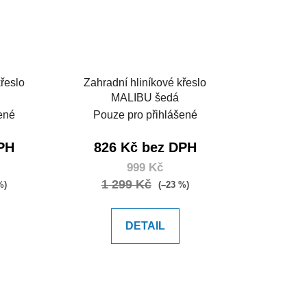
řeslo
Zahradní hliníkové křeslo
MALIBU šedá
ené
Pouze pro přihlášené
PH
826 Kč bez DPH
999 Kč
1 299 Kč
%)
(–23 %)
DETAIL