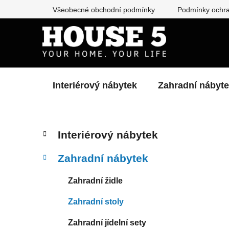
Přejít
Všeobecné obchodní podmínky
Podmínky ochra
na
obsah
Interiérový nábytek
Zahradní nábyt
P
K
Přeskočit
Interiérový nábytek
a
kategorie
o
t
s
Zahradní nábytek
e
t
g
r
Zahradní židle
o
a
r
Zahradní stoly
i
n
e
n
Zahradní jídelní sety