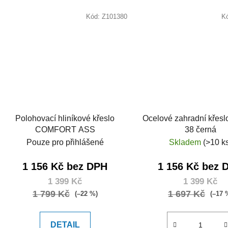
Kód:
Z101380
K
Polohovací hliníkové křeslo
Ocelové zahradní křes
COMFORT ASS
38 černá
Pouze pro přihlášené
Skladem
(>10 k
1 156 Kč bez DPH
1 156 Kč bez 
1 399 Kč
1 399 Kč
1 799 Kč
1 697 Kč
(–22 %)
(–17 
DETAIL