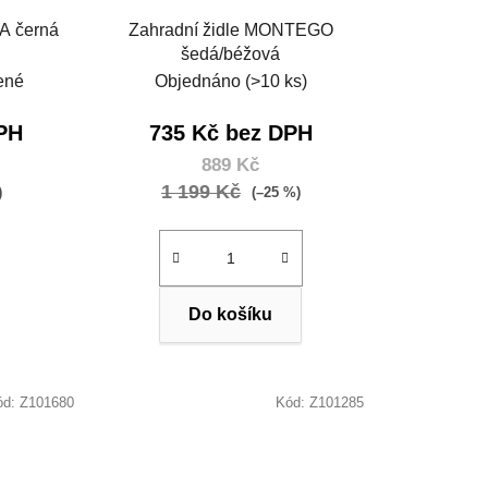
A černá
Zahradní židle MONTEGO
šedá/béžová
ené
Objednáno
(>10 ks)
PH
735 Kč bez DPH
889 Kč
1 199 Kč
)
(–25 %)
Do košíku
ód:
Z101680
Kód:
Z101285