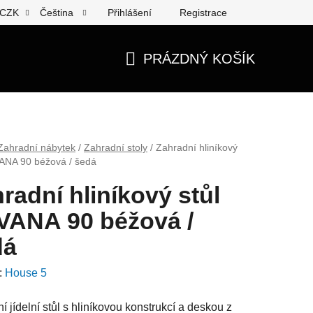
Přihlášení
Registrace
CZK
Čeština
PRÁZDNÝ KOŠÍK
NÁKUPNÍ
KOŠÍK
Zahradní nábytek
/
Zahradní stoly
/
Zahradní hliníkový
VANA 90 béžová / šedá
radní hliníkový stůl
VANA 90 béžová /
dá
:
House 5
í jídelní stůl s hliníkovou konstrukcí a deskou z