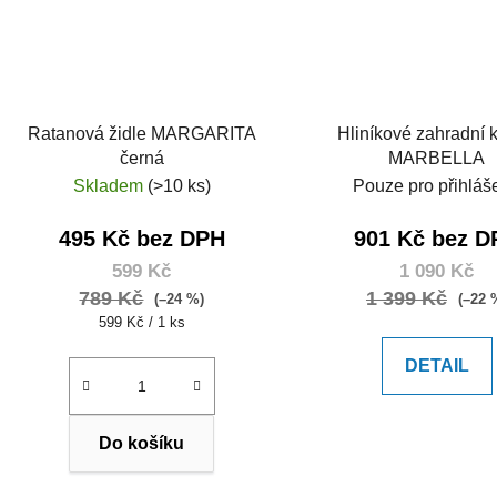
Ratanová židle MARGARITA
Hliníkové zahradní k
černá
MARBELLA
Skladem
(>10 ks)
Pouze pro přihláš
495 Kč bez DPH
901 Kč bez D
599 Kč
1 090 Kč
789 Kč
1 399 Kč
(–24 %)
(–22 
Měrná
599 Kč / 1 ks
cena:
DETAIL
Do košíku