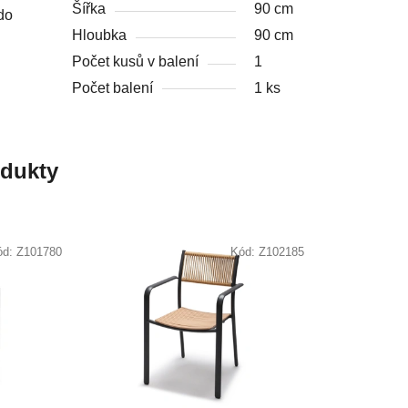
Šířka
90 cm
do
Hloubka
90 cm
Počet kusů v balení
1
Počet balení
1 ks
odukty
ód:
Z101780
Kód:
Z102185