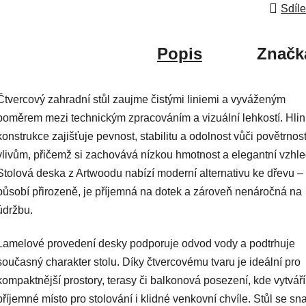
Sdíle
Popis
Značk
Čtvercový zahradní stůl zaujme čistými liniemi a vyváženým
poměrem mezi technickým zpracováním a vizuální lehkostí. Hlin
konstrukce zajišťuje pevnost, stabilitu a odolnost vůči povětrnos
vlivům, přičemž si zachovává nízkou hmotnost a elegantní vzhle
Stolová deska z Artwoodu nabízí moderní alternativu ke dřevu –
působí přirozeně, je příjemná na dotek a zároveň nenáročná na
údržbu.
Lamelové provedení desky podporuje odvod vody a podtrhuje
současný charakter stolu. Díky čtvercovému tvaru je ideální pro
kompaktnější prostory, terasy či balkonová posezení, kde vytváří
příjemné místo pro stolování i klidné venkovní chvíle. Stůl se s