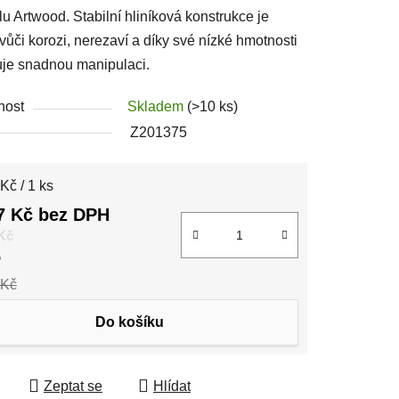
lu Artwood. Stabilní hliníková konstrukce je
vůči korozi, nerezaví a díky své nízké hmotnosti
je snadnou manipulaci.
nost
Skladem
(>10 ks)
Z201375
 cena:
Kč / 1 ks
7 Kč bez DPH
 Kč
%
 Kč
Do košíku
Zeptat se
Hlídat