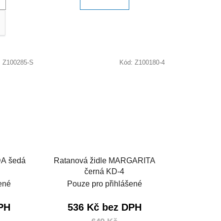
:
Z100285-S
Kód:
Z100180-4
DA šedá
Ratanová židle MARGARITA
černá KD-4
ené
Pouze pro přihlášené
PH
536 Kč bez DPH