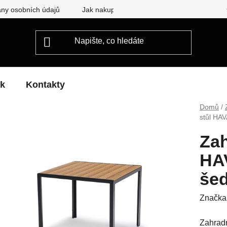
ny osobních údajů
Jak nakupovat
ek
Kontakty
Domů
/
stůl HA
Zah
HA
še
Značka
Zahradn