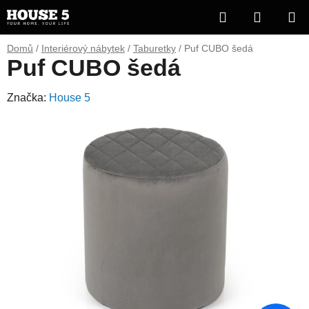
Přejít
Hledat
NÁKUP
na
obsah
KOŠÍK
Domů
/
Interiérový nábytek
/
Taburetky
/
Puf CUBO šedá
Puf CUBO šedá
Značka:
House 5