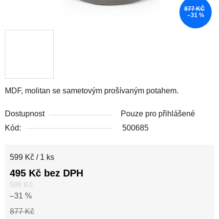
877 KČ
–31 %
MDF, molitan se sametovým prošívaným potahem.
Dostupnost
Pouze pro přihlášené
Kód:
500685
Měrná cena:
599 Kč / 1 ks
495 Kč bez DPH
599 Kč
–31 %
877 Kč