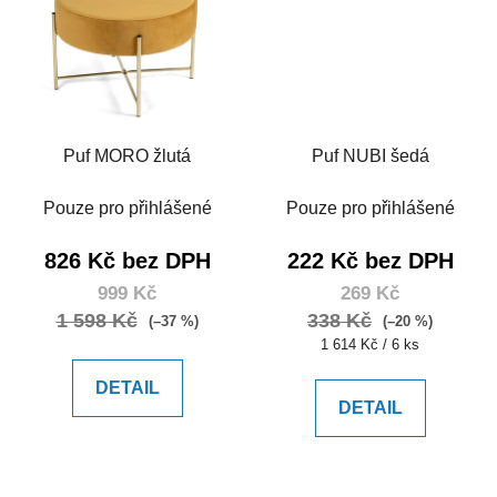
Puf MORO žlutá
Puf NUBI šedá
Pouze pro přihlášené
Pouze pro přihlášené
826 Kč bez DPH
222 Kč bez DPH
999 Kč
269 Kč
1 598 Kč
338 Kč
(–37 %)
(–20 %)
Měrná
1 614 Kč / 6 ks
cena:
DETAIL
DETAIL