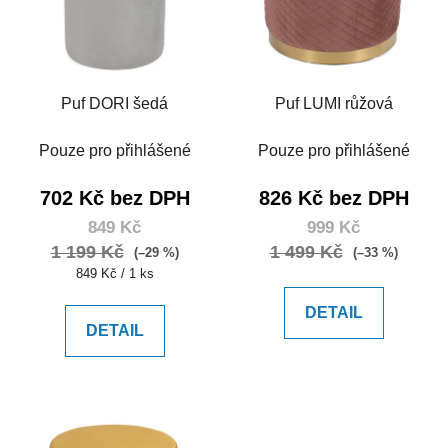
Puf DORI šedá
Puf LUMI růžová
Pouze pro přihlášené
Pouze pro přihlášené
702 Kč bez DPH
826 Kč bez DPH
849 Kč
999 Kč
1 199 Kč
1 499 Kč
(–29 %)
(–33 %)
Měrná
849 Kč / 1 ks
cena:
DETAIL
DETAIL