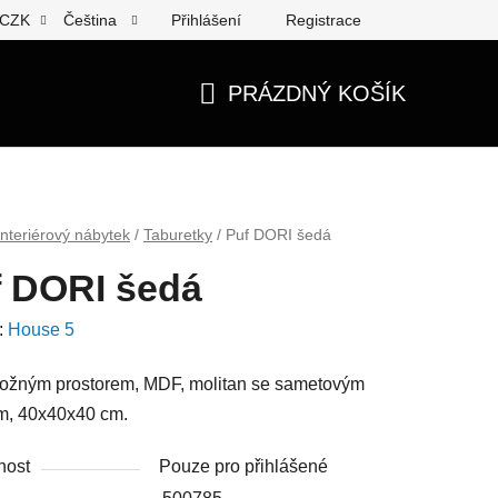
Přihlášení
Registrace
CZK
Čeština
PRÁZDNÝ KOŠÍK
NÁKUPNÍ
KOŠÍK
Interiérový nábytek
/
Taburetky
/
Puf DORI šedá
f DORI šedá
:
House 5
ložným prostorem, MDF, molitan se sametovým
m, 40x40x40 cm.
nost
Pouze pro přihlášené