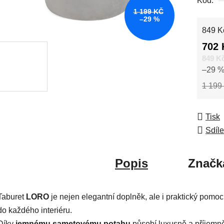
Kód:
1 199 KČ
–29 %
Měrná
849 Kč
702 
849 K
–29 
1 199
Tisk
Sdíle
Popis
Značk
Taburet
LORO
je nejen elegantní doplněk, ale i praktický pomoc
do každého interiéru.
Díky
jemnému sametovému potahu
působí luxusně a příjemn