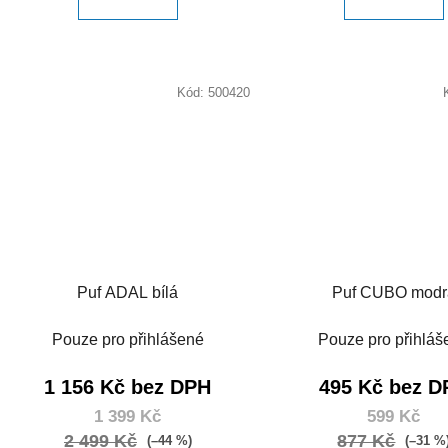
Kód:
500420
Puf ADAL bílá
Puf CUBO modr
Pouze pro přihlášené
Pouze pro přihláš
1 156 Kč bez DPH
495 Kč bez D
1 399 Kč
599 Kč
2 499 Kč
877 Kč
(–44 %)
(–31 %