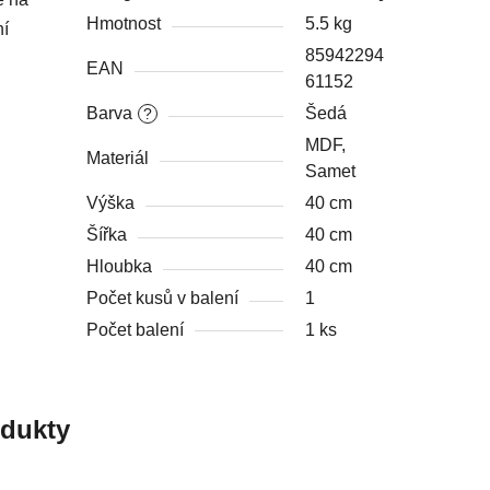
Hmotnost
5.5 kg
ní
85942294
EAN
61152
Barva
Šedá
?
MDF,
Materiál
Samet
Výška
40 cm
Šířka
40 cm
Hloubka
40 cm
Počet kusů v balení
1
Počet balení
1 ks
odukty