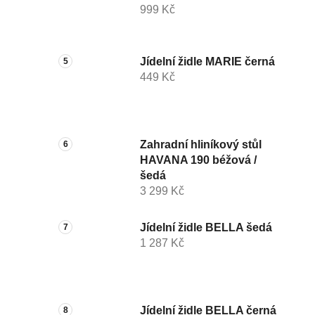
999 Kč
Jídelní židle MARIE černá
449 Kč
Zahradní hliníkový stůl
HAVANA 190 béžová /
šedá
3 299 Kč
Jídelní židle BELLA šedá
1 287 Kč
Jídelní židle BELLA černá