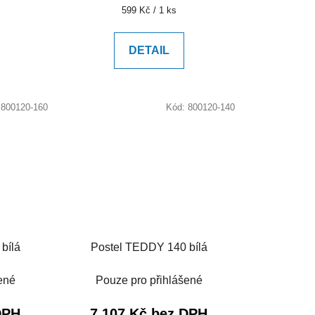
Měrná
599 Kč / 1 ks
cena:
DETAIL
:
800120-160
Kód:
800120-140
bílá
Postel TEDDY 140 bílá
ené
Pouze pro přihlášené
DPH
7 107 Kč bez DPH