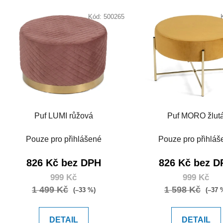
Kód:
500265
Puf LUMI růžová
Puf MORO žlut
Pouze pro přihlášené
Pouze pro přihláš
826 Kč bez DPH
826 Kč bez D
999 Kč
999 Kč
1 499 Kč
1 598 Kč
(–33 %)
(–37 
DETAIL
DETAIL