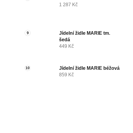
1 287 Kč
Jídelní židle MARIE tm.
šedá
449 Kč
Jídelní židle MARIE béžová
859 Kč