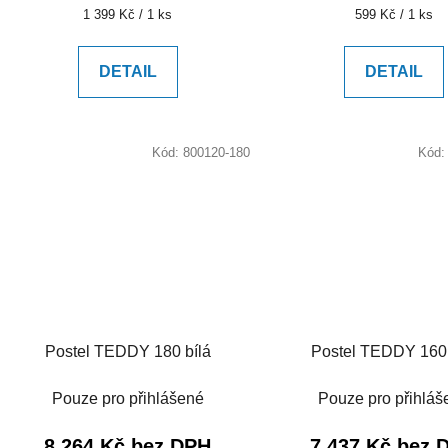
Měrná
Měrná
1 399 Kč / 1 ks
599 Kč / 1 ks
cena:
cena:
DETAIL
DETAIL
Kód:
800120-180
Kód
Postel TEDDY 180 bílá
Postel TEDDY 160 
Pouze pro přihlášené
Pouze pro přihláš
8 264 Kč bez DPH
7 437 Kč bez 