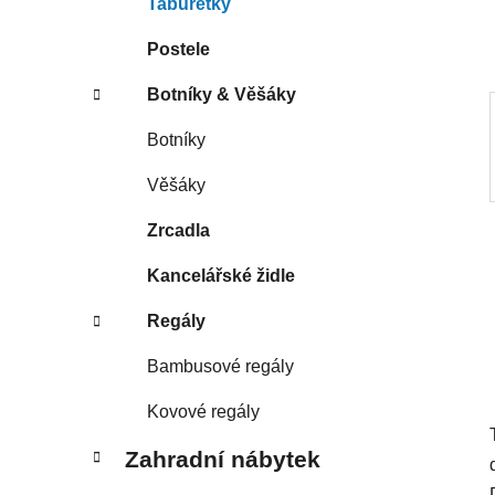
Taburetky
p
a
Postele
n
Botníky & Věšáky
e
l
Botníky
Věšáky
Zrcadla
Kancelářské židle
Regály
Bambusové regály
Kovové regály
Zahradní nábytek