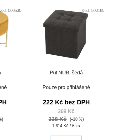
Kód:
500530
Kód:
500185
á
Puf NUBI šedá
ené
Pouze pro přihlášené
PH
222 Kč bez DPH
269 Kč
338 Kč
%)
(–20 %)
Měrná
1 614 Kč / 6 ks
cena: