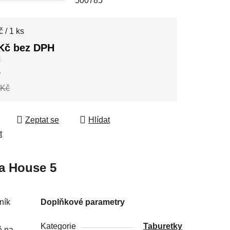
500785
 cena:
 / 1 ks
Kč bez DPH
č
%
 Kč
Zeptat se
Hlídat
t
a
House 5
ník
Doplňkové parametry
Kategorie
Taburetky
ě na