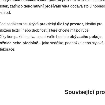
dotek, zatímco
dekorativní prošívání víka
dodává stolu nobles
vzhled.
Pod sedákem se ukrývá
praktický úložný prostor
, ideální pro
uložení textilií nebo drobností, které chcete mít po ruce.
Díky kompaktnímu tvaru se skvěle hodí do
obývacího pokoje,
ložnice nebo předsíně
– jako sedátko, podnožka nebo stylová
dekorace.
Související pr