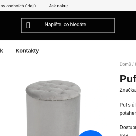
ny osobních údajů
Jak nakupovat
ek
Kontakty
Domů
/
Pu
Značka
Puf s ú
potahe
Dostup