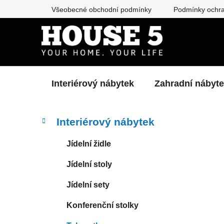
Přejít
Všeobecné obchodní podmínky
Podmínky ochra
na
obsah
Interiérový nábytek
Zahradní nábyt
P
K
Přeskočit
Interiérový nábytek
a
kategorie
o
t
s
Jídelní židle
e
t
g
Jídelní stoly
r
o
a
r
Jídelní sety
i
n
e
n
Konferenční stolky
í