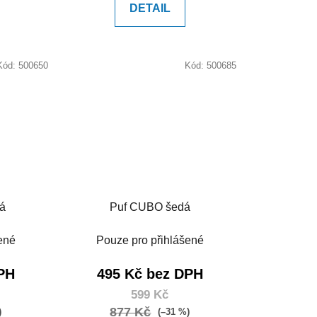
DETAIL
Kód:
500650
Kód:
500685
á
Puf CUBO šedá
ené
Pouze pro přihlášené
PH
495 Kč bez DPH
599 Kč
877 Kč
)
(–31 %)