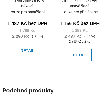
Jídelní židle OLIVIA
Jídelní židle LOREN
béžová
tmavě šedá
Pouze pro přihlášené
Pouze pro přihlášené
1 487 Kč bez DPH
1 156 Kč bez DPH
1 799 Kč
1 399 Kč
2 290 Kč
2 487 Kč
(–21 %)
(–43 %)
Měrná
2 798 Kč / 2 ks
cena:
DETAIL
DETAIL
Podobné produkty