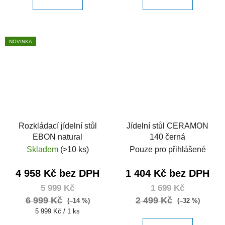
NOVINKA
Rozkládací jídelní stůl
Jídelní stůl CERAMON
EBON natural
140 černá
Skladem
(>10 ks)
Pouze pro přihlášené
4 958 Kč bez DPH
1 404 Kč bez DPH
5 999 Kč
1 699 Kč
6 999 Kč
2 499 Kč
(–14 %)
(–32 %)
Měrná
5 999 Kč / 1 ks
cena: