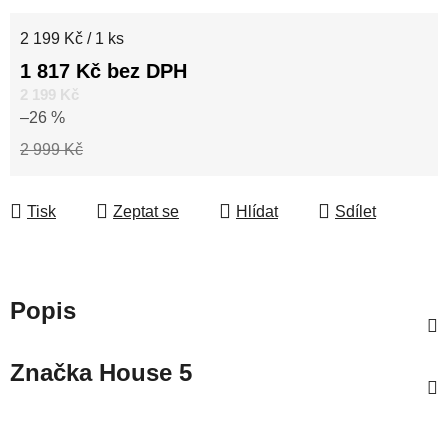
Měrná cena:
2 199 Kč / 1 ks
1 817 Kč bez DPH
2 199 Kč
–26 %
2 999 Kč
Tisk
Zeptat se
Hlídat
Sdílet
Popis
Značka
House 5