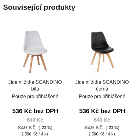
Související produkty
Jídelní židle SCANDINO
Jídelní židle SCANDINO
bílá
černá
Pouze pro přihlášené
Pouze pro přihlášené
536 Kč bez DPH
536 Kč bez DPH
649 Kč
649 Kč
849 Kč
849 Kč
(–23 %)
(–23 %)
Měrná
Měrná
2 596 Kč / 4 ks
2 596 Kč / 4 ks