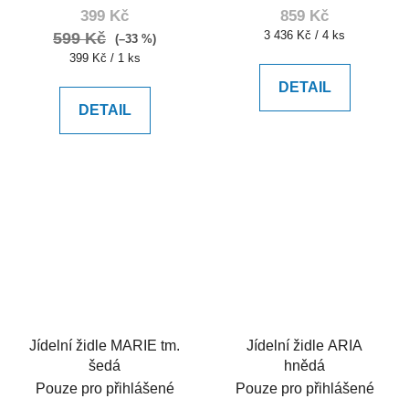
399 Kč
859 Kč
Měrná
3 436 Kč / 4 ks
599 Kč
(–33 %)
cena:
Měrná
399 Kč / 1 ks
cena:
DETAIL
DETAIL
Jídelní židle MARIE tm.
Jídelní židle ARIA
šedá
hnědá
Pouze pro přihlášené
Pouze pro přihlášené