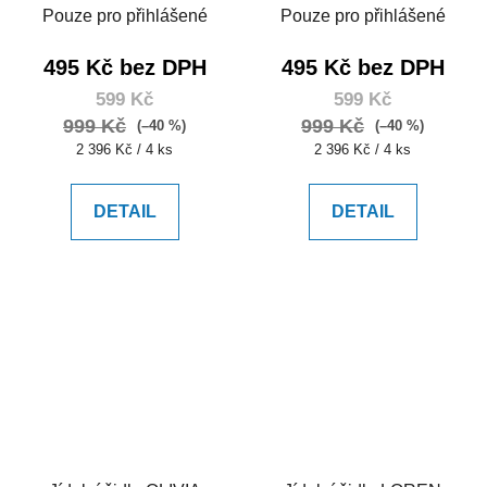
Pouze pro přihlášené
Pouze pro přihlášené
495 Kč bez DPH
495 Kč bez DPH
599 Kč
599 Kč
999 Kč
999 Kč
(–40 %)
(–40 %)
Měrná
Měrná
2 396 Kč / 4 ks
2 396 Kč / 4 ks
cena:
cena:
DETAIL
DETAIL