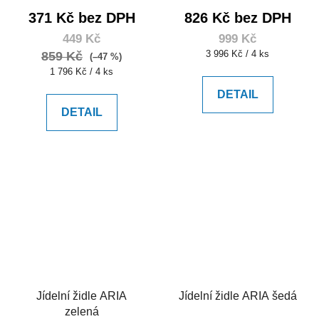
371 Kč bez DPH
826 Kč bez DPH
449 Kč
999 Kč
Měrná
3 996 Kč / 4 ks
859 Kč
(–47 %)
cena:
Měrná
1 796 Kč / 4 ks
cena:
DETAIL
DETAIL
Jídelní židle ARIA
Jídelní židle ARIA šedá
zelená