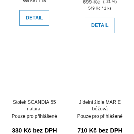
Měrná
859 Kč / 1 ks
699 Kč
(–21 %)
cena:
Měrná
549 Kč / 1 ks
cena:
DETAIL
DETAIL
Stolek SCANDIA 55
Jídelní židle MARIE
natural
béžová
Pouze pro přihlášené
Pouze pro přihlášené
330 Kč bez DPH
710 Kč bez DPH