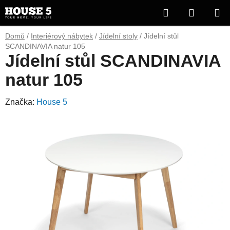
Přejít
Hledat
NÁKUP
na
obsah
KOŠÍK
Domů
/
Interiérový nábytek
/
Jídelní stoly
/
Jídelní stůl
SCANDINAVIA natur 105
Jídelní stůl SCANDINAVIA
natur 105
Značka:
House 5