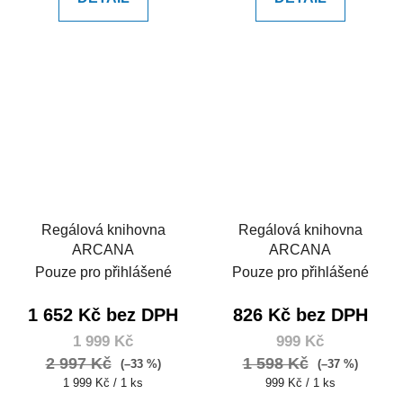
Regálová knihovna
Regálová knihovna
ARCANA
ARCANA
Pouze pro přihlášené
Pouze pro přihlášené
1 652 Kč bez DPH
826 Kč bez DPH
1 999 Kč
999 Kč
2 997 Kč
1 598 Kč
(–33 %)
(–37 %)
Měrná
Měrná
1 999 Kč / 1 ks
999 Kč / 1 ks
cena:
cena: