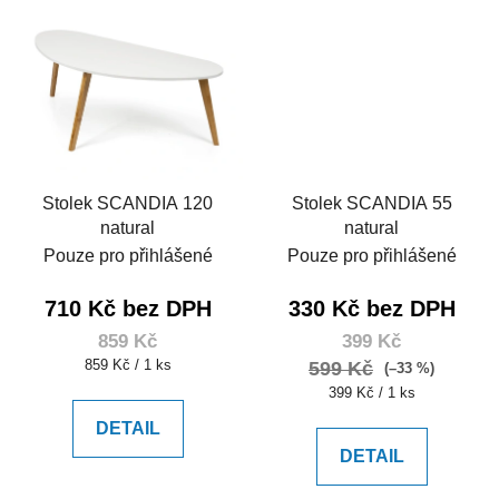
Stolek SCANDIA 120
Stolek SCANDIA 55
natural
natural
Pouze pro přihlášené
Pouze pro přihlášené
710 Kč bez DPH
330 Kč bez DPH
859 Kč
399 Kč
Měrná
859 Kč / 1 ks
599 Kč
(–33 %)
cena:
Měrná
399 Kč / 1 ks
cena:
DETAIL
DETAIL