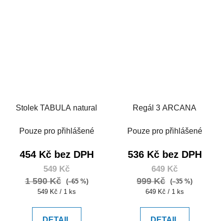
Stolek TABULA natural
Regál 3 ARCANA
Pouze pro přihlášené
Pouze pro přihlášené
454 Kč bez DPH
536 Kč bez DPH
549 Kč
649 Kč
1 590 Kč
999 Kč
(–65 %)
(–35 %)
Měrná
Měrná
549 Kč / 1 ks
649 Kč / 1 ks
cena:
cena:
DETAIL
DETAIL