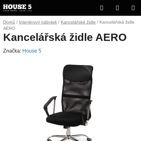
Přejít
Hledat
NÁKUP
na
obsah
KOŠÍK
Domů
/
Interiérový nábytek
/
Kancelářské židle
/
Kancelářská židle
AERO
Kancelářská židle AERO
Značka:
House 5