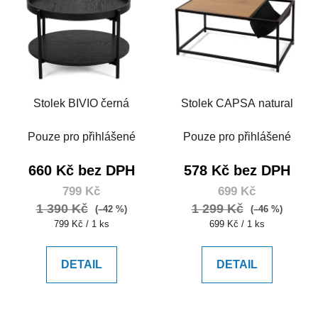
Stolek BIVIO černá
Stolek CAPSA natural
Pouze pro přihlášené
Pouze pro přihlášené
660 Kč bez DPH
578 Kč bez DPH
799 Kč
699 Kč
1 390 Kč
1 299 Kč
(–42 %)
(–46 %)
Měrná
Měrná
799 Kč / 1 ks
699 Kč / 1 ks
cena:
cena:
DETAIL
DETAIL