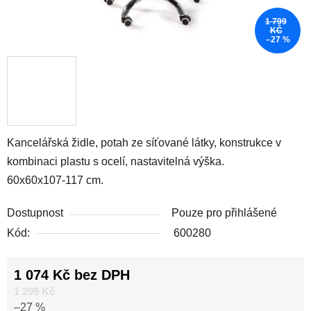
1 799
KČ
–27 %
Kancelářská židle, potah ze síťované látky, konstrukce v
kombinaci plastu s ocelí, nastavitelná výška.
60x60x107-117 cm.
Dostupnost
Pouze pro přihlášené
Kód:
600280
1 074 Kč bez DPH
Měrná cena:
1 299 Kč
–27 %