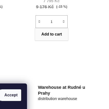
7 795 Kč
9 176 Kč
%)
(–15 %)
Add to cart
rs from
Warehouse at Rudné u
Prahy
Accept
distribution warehouse