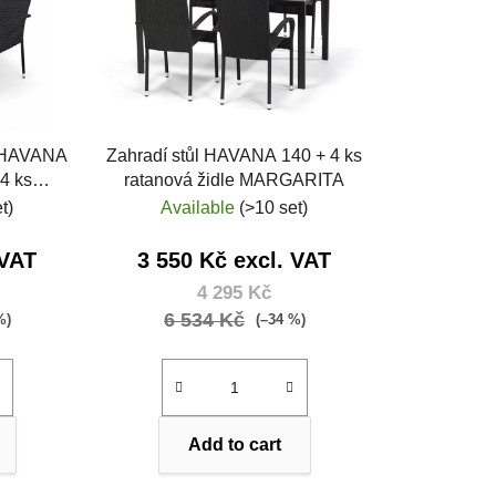
t
s
o
r
t
i
l HAVANA
Zahradí stůl HAVANA 140 + 4 ks
n
 4 ks
ratanová židle MARGARITA
g
GARITA
t)
Available
(>10 set)
 VAT
3 550 Kč excl. VAT
4 295 Kč
6 534 Kč
%)
(–34 %)
Add to cart