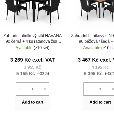
o
f
p
r
o
Zahradní hliníkový stůl HAVANA
Zahradní hliníkový stů
d
90 černá + 4 ks ratanová židle
90 béžová / šedá +
u
MARGARITA
ratanová židle MAR
Available
(>10 set)
Available
(>10 se
c
t
3 269 Kč excl. VAT
3 467 Kč excl.
s
3 955 Kč
4 195 Kč
5 155 Kč
5 395 Kč
(–23 %)
(–22 
Add to cart
Add to cart