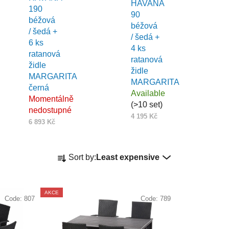
HAVANA
190
90
béžová
béžová
/ šedá +
/ šedá +
6 ks
4 ks
ratanová
ratanová
židle
židle
MARGARITA
MARGARITA
černá
Available
Momentálně
(>10 set)
nedostupné
4 195 Kč
6 893 Kč
P
Sort by:
Least expensive
r
o
d
AKCE
Code:
807
Code:
789
u
c