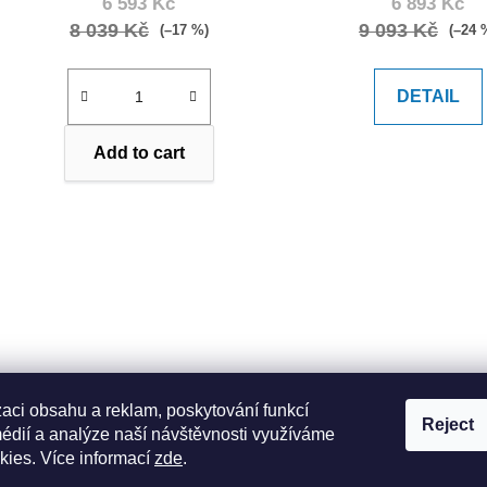
6 593 Kč
6 893 Kč
8 039 Kč
9 093 Kč
(–17 %)
(–24 
DETAIL
Add to cart
L
i
s
t
i
n
g
Direct containe
Shipping twice a week
c
zaci obsahu a reklam, poskytování funkcí
Asie
Reject
na jakékoliv místo
o
médií a analýze naší návštěvnosti využíváme
undamaged goods
n
kies. Více informací
zde
.
t