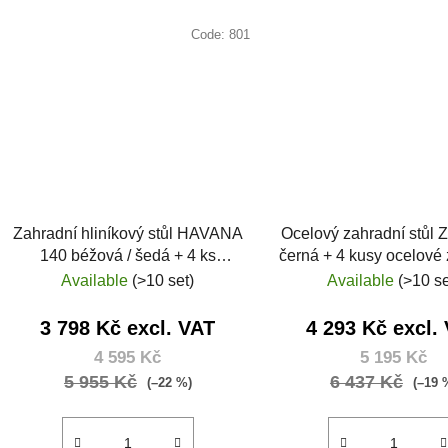
Code:
801
Zahradní hliníkový stůl HAVANA
Ocelový zahradní stůl
140 béžová / šedá + 4 ks
černá + 4 kusy ocelové
ratanová židle MARGARITA
křeslo ZUNO-31 č
Available
(>10 set)
Available
(>10 se
3 798 Kč excl. VAT
4 293 Kč excl.
4 595 Kč
5 195 Kč
5 955 Kč
6 437 Kč
(–22 %)
(–19 