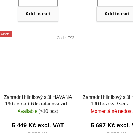
Add to cart
Add to cart
AKCE
Code:
792
Zahradní hliníkový stůl HAVANA
Zahradní hliníkový stů
190 černá + 6 ks ratanová židle
190 béžová / šedá +
MARGARITA
ratanová židle MAR
Available
(>10 pcs)
Momentálně nedos
černá
5 449 Kč excl. VAT
5 697 Kč excl.