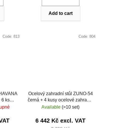
Add to cart
Code:
813
Code:
804
l HAVANA
Ocelový zahradní stůl ZUNO-54
 6 ks
černá + 4 kusy ocelové zahradní
GARITA
křeslo ZUNO-38 černá
tupné
Available
(>10 set)
 VAT
6 442 Kč excl. VAT