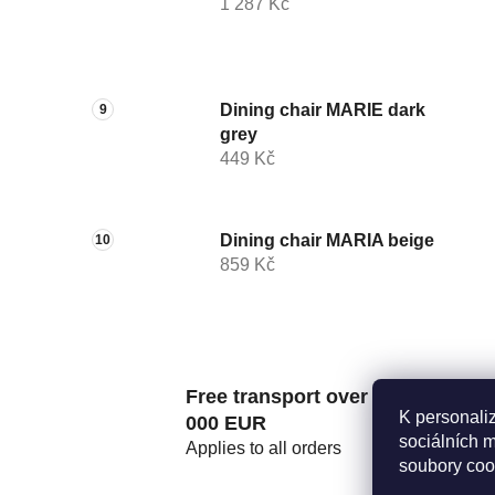
1 287 Kč
Dining chair MARIE dark
grey
449 Kč
Dining chair MARIA beige
859 Kč
Free transport over 2
K personali
000 EUR
sociálních 
Applies to all orders
soubory coo