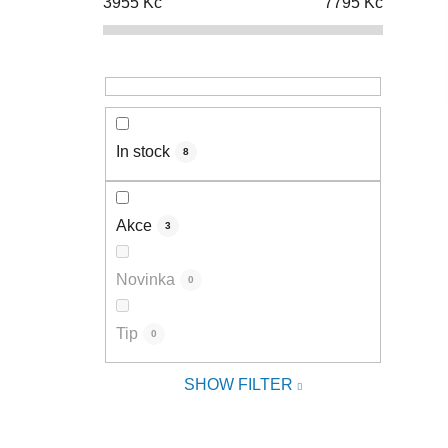
3955
Kč
7795
Kč
In stock
8
Akce
3
Novinka
0
Tip
0
SHOW FILTER