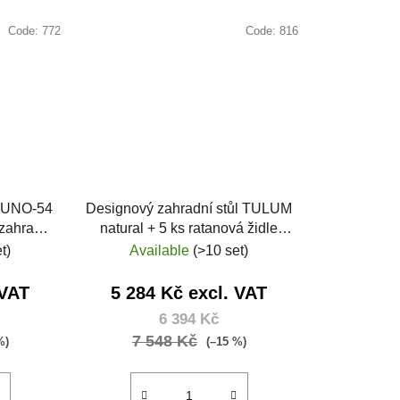
Code:
772
Code:
816
 ZUNO-54
Designový zahradní stůl TULUM
 zahradní
natural + 5 ks ratanová židle
erná
MARGARITA černá
t)
Available
(>10 set)
 VAT
5 284 Kč excl. VAT
6 394 Kč
7 548 Kč
%)
(–15 %)