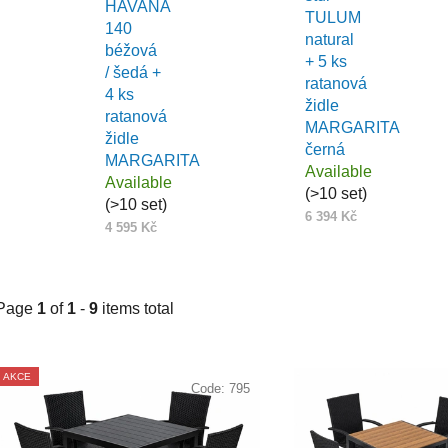
HAVANA
TULUM
140
natural
béžová
+ 5 ks
/ šedá +
ratanová
4 ks
židle
ratanová
MARGARITA
židle
černá
MARGARITA
Available
Available
(>10 set)
(>10 set)
6 394 Kč
4 595 Kč
Page
1
of
1
-
9
items total
L
AKCE
i
Code:
795
s
t