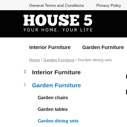
Skip
General Terms and Conditions
Privacy Policy
to
content
Interior Furniture
Garden Furniture
Home
/
Garden Furniture
/
Garden dining sets
S
C
Skip
Interior Furniture
a
categories
i
t
d
Garden Furniture
e
e
g
b
Garden chairs
o
a
r
Garden tables
i
r
e
Garden dining sets
s