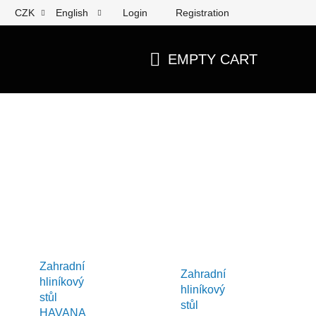
Login
Registration
CZK
English
EMPTY CART
SHOPPING
CART
Zahradní
Zahradní
hliníkový
hliníkový
stůl
stůl
HAVANA