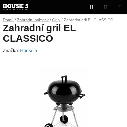
Přejít
Hledat
NÁKUP
na
obsah
KOŠÍK
Domů
/
Zahradní nábytek
/
Grily
/
Zahradní gril EL CLASSICO
Zahradní gril EL
CLASSICO
Značka:
House 5