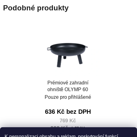
Podobné produkty
Prémiové zahradní
ohniště OLYMP 60
Pouze pro přihlášené
636 Kč bez DPH
769 Kč
999 Kč
(–23 %)
Měrná
769 Kč / 1 ks
K personalizaci obsahu a reklam, poskytování funkcí