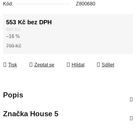
Kód:
Z800680
553 Kč bez DPH
Měrná cena:
669 Kč
–16 %
799 Kč
Tisk
Zeptat se
Hlídat
Sdílet
Popis
Značka
House 5